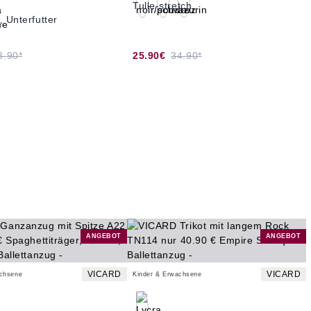
Tulle-stretch
, Unterfutter
3.90*
25.90€
34.90*
ANGEBOT
ANGEBOT
VICARD
VICARD
achsene
Kinder & Erwachsene