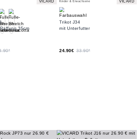
VICARD
VICARD
Kinder & Erwachsene
8
Trikot J34
. Raffung 35cm
mit Unterfutter
3.90*
24.90€
33.90*