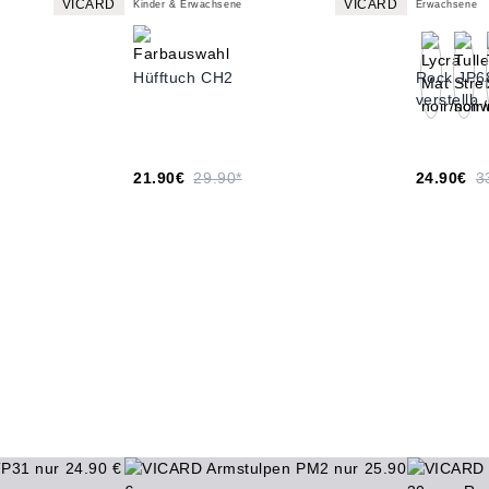
VICARD
VICARD
Kinder & Erwachsene
Erwachsene
Hüfftuch CH2
Rock JP6
verstellb
21.90€
29.90*
24.90€
3