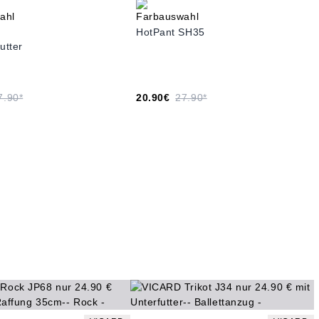
4
HotPant SH35
utter
7.90*
20.90€
27.90*