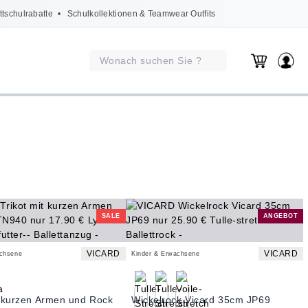
ttschulrabatte
• Schulkollektionen & Teamwear Outfits
SALE
ANGEBOT
VICARD
VICARD
achsene
Kinder & Erwachsene
t kurzen Armen und Rock
Wickelrock Vicard 35cm JP69