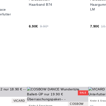
Haarband B74
Haargum
LM
Lace
erfutter
6.90€
9.90*
7.90€
10
SALE
VICARD
Kinder & Erw
COSBOW
Kinder & Erwachsene