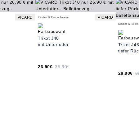
VICARD
VICARD
Kinder & Erwachsene
Kinder & Erw
Trikot J40
mit Unterfutter
Trikot J4
tiefer Rü
26.90€
35.90*
26.90€
3