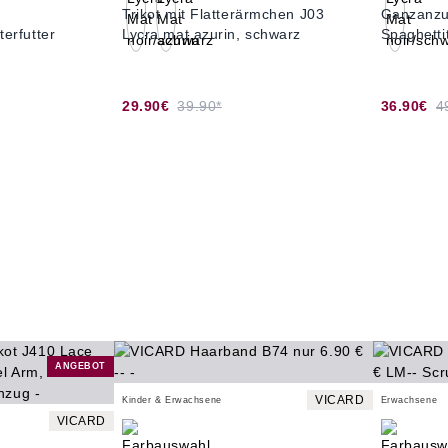
Trikot mit Flatterärmchen J03
Ganzanzu
terfutter
Lycra mat azurin, schwarz
Spaghetti
29.90€
39.90*
36.90€
4
ANGEBOT
VICARD
Kinder & Erwachsene
Erwachsene
VICARD