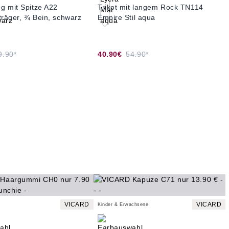
g mit Spitze A22
Trikot mit langem Rock TN114
träger, ¾ Bein, schwarz
Empire Stil aqua
9.90*
40.90€
54.90*
VICARD
VICARD
Kinder & Erwachsene