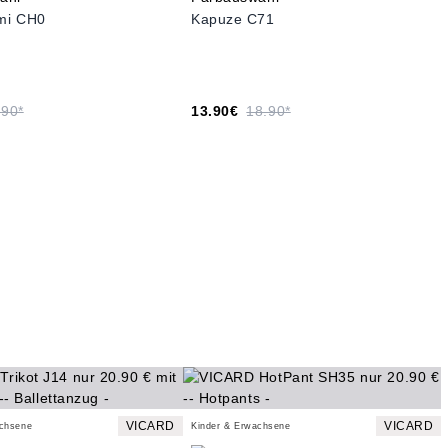
mi CH0
Kapuze C71
.90*
13.90€
18.90*
VICARD
VICARD
achsene
Kinder & Erwachsene