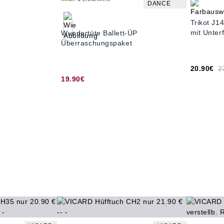
DANCE
Trikot J1
mit Unterf
Wundertüte Ballett-ÜP
Überraschungspaket
20.90€
2
19.90€