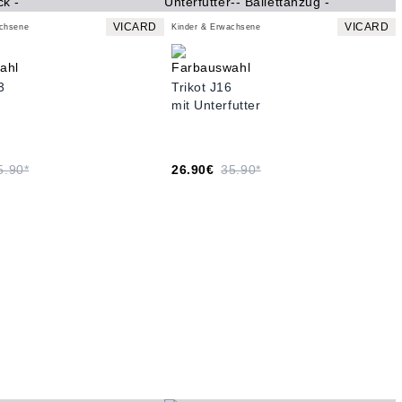
VICARD
VICARD
achsene
Kinder & Erwachsene
3
Trikot J16
mit Unterfutter
5.90*
26.90€
35.90*