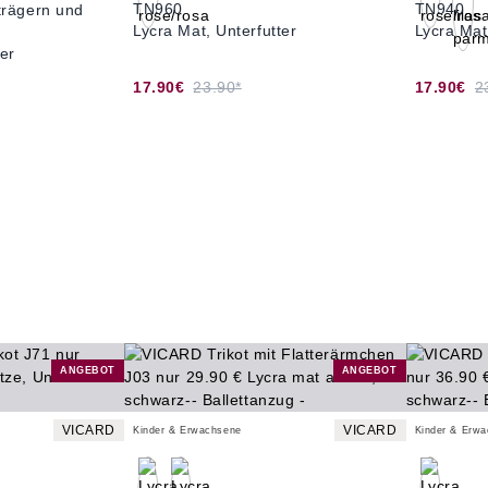
TN960
TN940
iträgern und
Lycra Mat, Unterfutter
Lycra Mat
ter
17.90€
23.90*
17.90€
2
ANGEBOT
ANGEBOT
VICARD
VICARD
Kinder & Erwachsene
Kinder & Erw