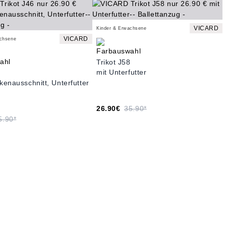
VICARD
Kinder & Erwachsene
VICARD
achsene
Trikot J58
mit Unterfutter
6
ckenausschnitt, Unterfutter
26.90€
35.90*
5.90*