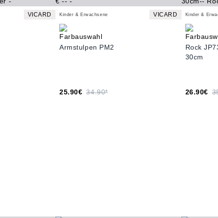
VICARD
VICARD
Kinder & Erwachsene
Kinder & Erw
Armstulpen PM2
Rock JP7
30cm
25.90€
34.90*
26.90€
3