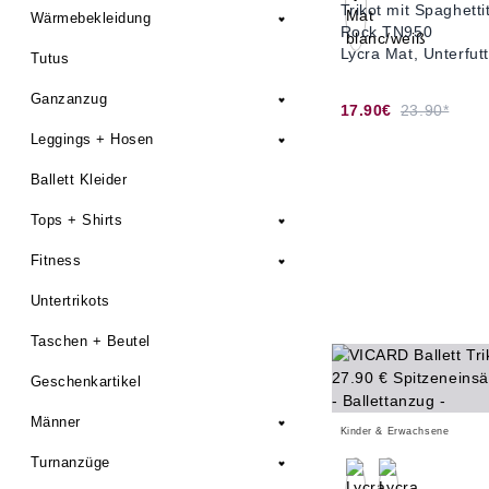
Trikot mit Spaghett
Wärmebekleidung
Rock TN950
Lycra Mat, Unterfut
Tutus
Ganzanzug
17.90€
23.90*
Leggings + Hosen
Ballett Kleider
Tops + Shirts
Fitness
Untertrikots
Taschen + Beutel
Geschenkartikel
Männer
Kinder & Erwachsene
Turnanzüge