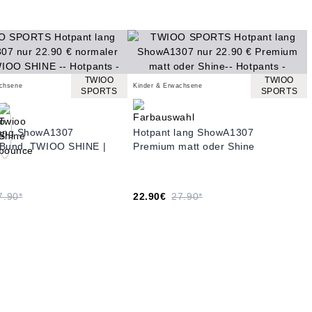
TWIOO
TWIOO
achsene
Kinder & Erwachsene
SPORTS
SPORTS
lang ShowA1307
Hotpant lang ShowA1307
 Bund, TWIOO SHINE |
Premium matt oder Shine
7.90*
22.90€
27.90*