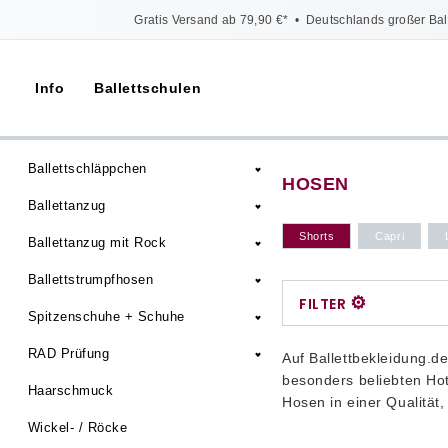
Gratis Versand ab 79,90 €*
•
Deutschlands großer Bal
Info
Ballettschulen
Ballettschläppchen
HOSEN
Ballettanzug
Shorts
Capri
Ballettanzug mit Rock
Ballettstrumpfhosen
⚙
FILTER
Spitzenschuhe + Schuhe
RAD Prüfung
Auf Ballettbekleidung.d
besonders beliebten Hot
Haarschmuck
Hosen in einer Qualität
Wickel- / Röcke