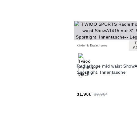
Kinder & Erwachsene
S
Radlerhose mid waist Show
Sporttight, Innentasche
31.90€
39.90*