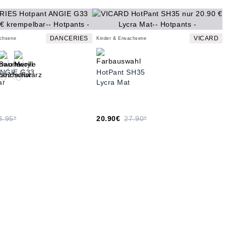
DANCERIES
VICARD
achsene
Kinder & Erwachsene
ANGIE G33
HotPant SH35
ar
Lycra Mat
8.95*
20.90€
27.90*