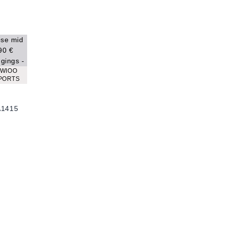
TWIOO
PORTS
A1415