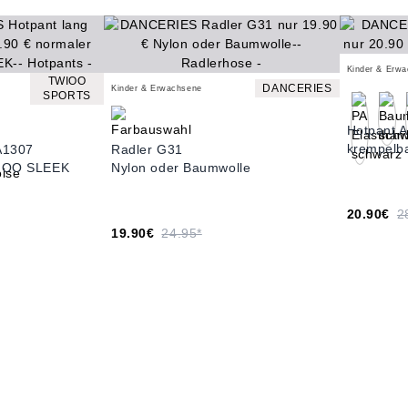
Kinder & Erw
TWIOO
DANCERIES
Kinder & Erwachsene
SPORTS
Hotpant 
krempelb
A1307
Radler G31
WIOO SLEEK
Nylon oder Baumwolle
20.90€
2
19.90€
24.95*