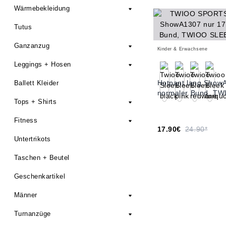
Wärmebekleidung
Tutus
Ganzanzug
Kinder & Erwachsene
Leggings + Hosen
Hotpant lang Show
Ballett Kleider
normaler Bund, T
Tops + Shirts
Fitness
17.90€
24.90*
Untertrikots
Taschen + Beutel
Geschenkartikel
Männer
Turnanzüge