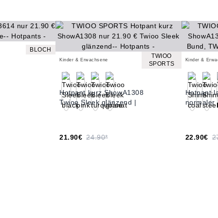
BLOCH
TWIOO
Kinder & Erwachsene
Kinder & Erw
SPORTS
Hotpant kurz ShowA1308
Hotpant 
Twioo Sleek glänzend |
normaler
21.90€
24.90*
22.90€
2