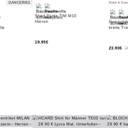
DANCERIES
Kinder & Erw
Short Pants TIM M10
Herren
Herrentr
lle
breite Tr
19.95€
23.90€
2