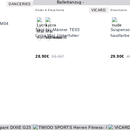
DANCERIES
VICARD
Kinder & Erwachsene
Erwachsene
 M04
Shirt für Männer TE03
Suspenso
Lycra Mat, Unterfutter
hautfarbe
28.90€
38.90*
29.90€
4