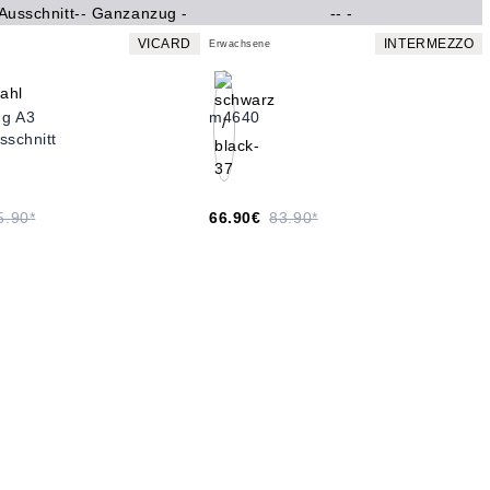
VICARD
INTERMEZZO
Erwachsene
g A3
m4640
sschnitt
5.90*
66.90€
83.90*