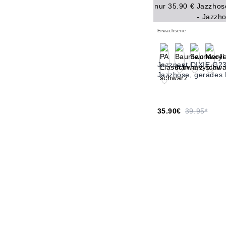
Erwachsene
Jazzpant DIXIE G2
Jazzhose, gerades 
35.90€
39.95*