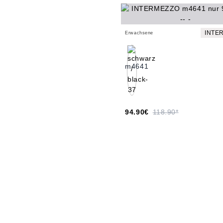
INTE
Erwachsene
m4641
94.90€
118.90*