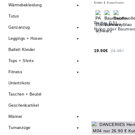
Kinder & Erwachsene
Wärmebekleidung
Tutus
Radler G31
Ganzanzug
Nylon oder Baumwo
Leggings + Hosen
Ballett Kleider
19.90€
24.95*
Tops + Shirts
Fitness
Untertrikots
Taschen + Beutel
Geschenkartikel
Männer
Turnanzüge