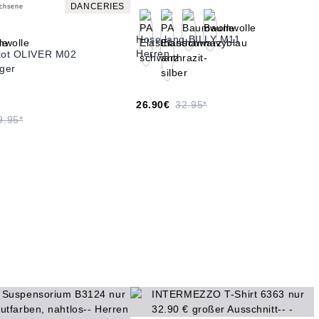
DANCERIES
achsene
Hose lang BILLY M11
Herren
ikot OLIVER M02
äger
26.90€
32.95*
9.95*