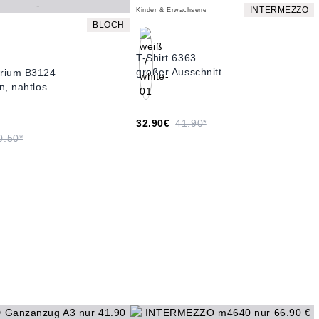
INTERMEZZO
Kinder & Erwachsene
BLOCH
T-Shirt 6363
großer Ausschnitt
rium B3124
n, nahtlos
32.90€
41.90*
0.50*