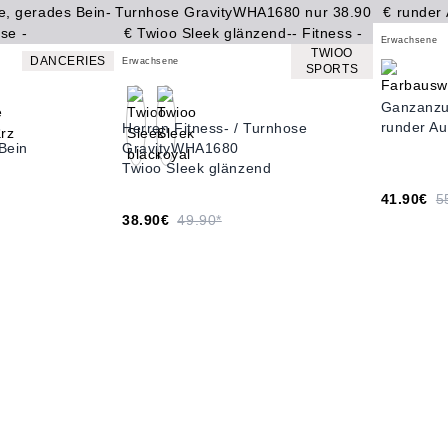
Erwachsene
TWIOO
DANCERIES
Erwachsene
SPORTS
Ganzanzu
runder Au
3
Herren Fitness- / Turnhose
Bein
GravityWHA1680
Twioo Sleek glänzend
41.90€
5
38.90€
49.90*