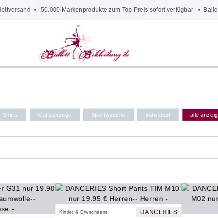
lettversand
• 50.000 Markenprodukte zum Top Preis sofort verfügbar •
Balle
Shirts
Ganzanzüge
Sportwäsche
Individual
alle anzei
DANCERIES
Kinder & Erwachsene