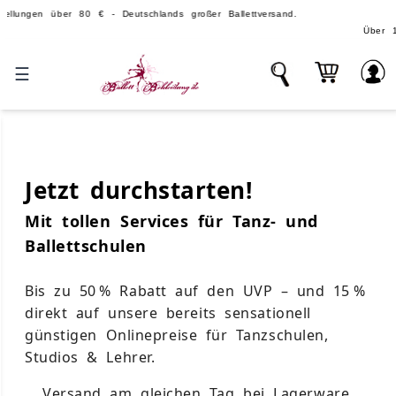
en über 80 € - Deutschlands großer Ballettversand.
Über 100.000 
☰
Jetzt durchstarten!
Mit tollen Services für Tanz- und
Ballettschulen
Bis zu 50 % Rabatt
auf den UVP – und
15 %
direkt
auf unsere bereits sensationell
günstigen Onlinepreise für Tanzschulen,
Studios & Lehrer.
Versand am gleichen Tag
bei Lagerware