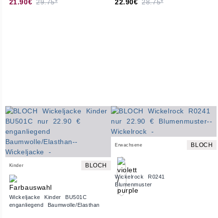
21.90€
29.75*
22.90€
28.75*
BLOCH
Erwachsene
BLOCH
Kinder
Wickelrock R0241
Blumenmuster
Wickeljacke Kinder BU501C
enganliegend Baumwolle/Elasthan