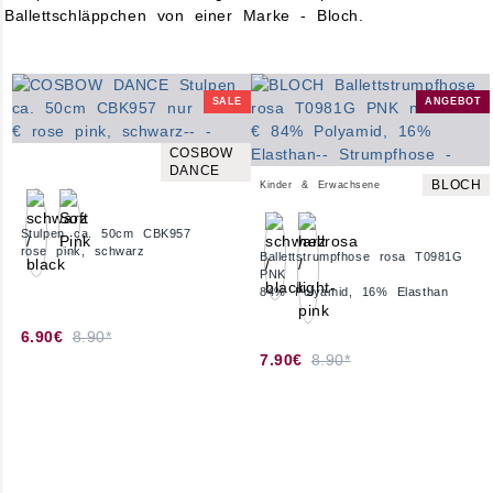
Ballettschläppchen von einer Marke - Bloch.
SALE
ANGEBOT
COSBOW
DANCE
BLOCH
Kinder & Erwachsene
Stulpen ca. 50cm CBK957
rose pink, schwarz
Ballettstrumpfhose rosa T0981G
PNK
84% Polyamid, 16% Elasthan
6.90€
8.90*
7.90€
8.90*