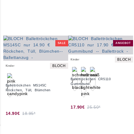
SALE
ANGEBOT
BLOCH
Kinder
BLOCH
Kinder
Ballettröckchen CR5110
Gummibund
Ballettröckchen MS145C
Röckchen, Tüll, Blümchen
17.90€
25.50*
14.90€
18.95*