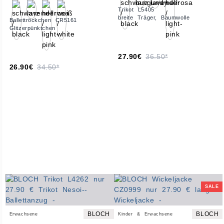
Trikot L5405
breite Träger, Baumwolle
Ballettröckchen CR5161
Glitzerpünktchen
27.90€
36.50*
26.90€
34.50*
SALE
BLOCH
BLOCH
Erwachsene
Kinder & Erwachsene