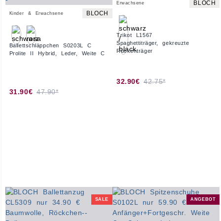
BLOCH
Erwachsene
BLOCH
Kinder & Erwachsene
Trikot L1567
Spaghettiträger, gekreuzte
Ballettschläppchen S0203L C
Rückenträger
Prolite II Hybrid, Leder, Weite C
32.90€
42.75*
31.90€
47.90*
SALE
ANGEBOT