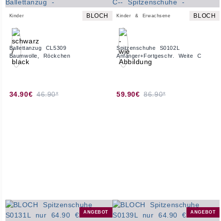
BLOCH
BLOCH
Kinder
Kinder & Erwachsene
Ballettanzug CL5309
Spitzenschuhe S0102L
Baumwolle, Röckchen
Anfänger+Fortgeschr. Weite C
34.90€
46.90*
59.90€
86.90*
ANGEBOT
ANGEBOT