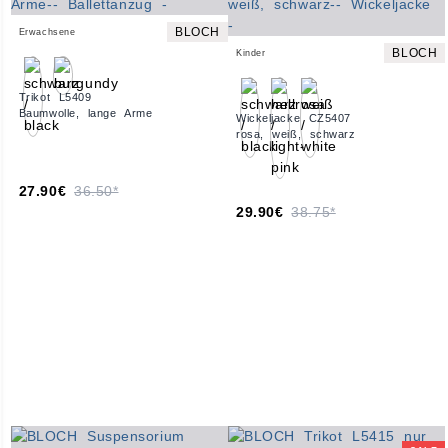
BLOCH
Erwachsene
BLOCH
Kinder
Trikot L5409
Baumwolle, lange Arme
Wickeljacke CZ5407
rosa, weiß, schwarz
27.90€
36.50*
29.90€
38.75*