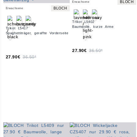
BLOCH
Erwachsene
BLOCH
Erwachsene
Trikot L5402
Baumwolle, kurze Arme
Trikot L5417
Spaghettiträger, geraffte Vorderseite
27.90€
36.50*
27.90€
36.50*