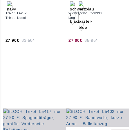
Trikot L4262
Wickeljacke CZ0999
Trikot Nesoi
lang
27.90€
33.50*
27.90€
35.95*