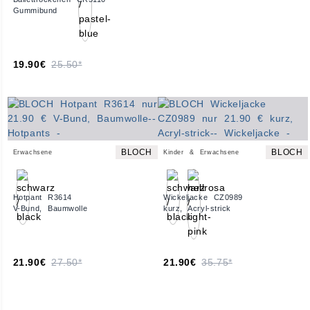
Gummibund
19.90€
25.50*
BLOCH
BLOCH
Erwachsene
Kinder & Erwachsene
Hotpant R3614
Wickeljacke CZ0989
V-Bund, Baumwolle
kurz, Acryl-strick
21.90€
27.50*
21.90€
35.75*