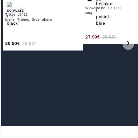
Wickeljacke CZ0999
lang
Trikot L5415
breite Träger, Brustraffung
27.90€
35.95*
❯
30.90€
36.50*