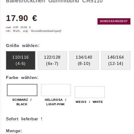
Ballettröckchen Gummibund CR5110
17.90 €
SONDERANGEBOT
statt UVP 25,50 €
inkl. MwSt. zzgl. Versandkostenbeteiligung*
Größe wählen:
110/116
122/128
134/140
146/164
(4-6)
(6x-7)
(8-10)
(12-14)
Farbe wählen:
SCHWARZ /
HELLROSA /
WEISS / WHITE
BLACK
LIGHT-PINK
Sofort lieferbar !
Menge: