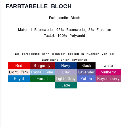
FARBTABELLE BLOCH
Farbtabelle Bloch
Material Baumwolle: 92% Baumwolle, 8% Elasthan
Tactel: 100% Polyamid
Die Farbgebung kann technisch bedingt in Nuancen von der
Darstellung unten abweichen
Red
Burgundy
Navy
Black
white
Light Pink
Pastel Blue
Lilac
Lavender
Mulberry
Royal
Forest
Light Grey
Zaffiro
Boysenberry
Jade