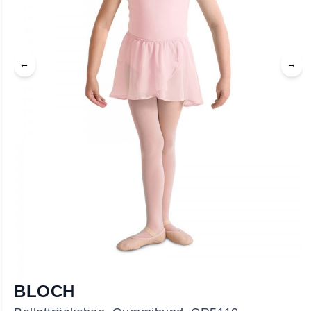
←
→
BLOCH