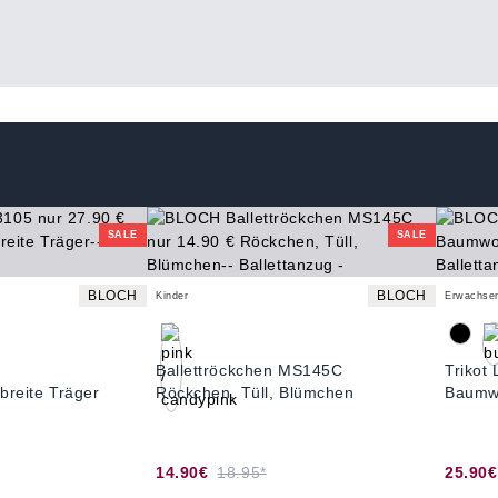
SALE
SALE
BLOCH
BLOCH
Kinder
Erwachse
Ballettröckchen MS145C
Trikot
 breite Träger
Röckchen, Tüll, Blümchen
Baumwo
14.90€
18.95*
25.90€