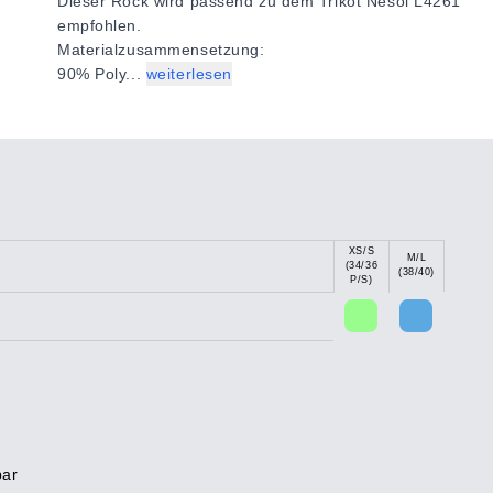
Dieser Rock wird passend zu dem Trikot Nesoi L4261
empfohlen.
Materialzusammensetzung:
90% Poly...
weiterlesen
XS/S
M/L
(34/36
(38/40)
P/S)
bar