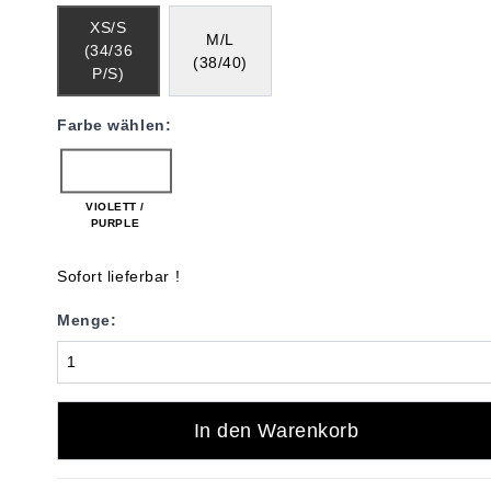
XS/S
M/L
(34/36
(38/40)
P/S)
Farbe wählen:
VIOLETT /
PURPLE
Sofort lieferbar !
Menge:
In den Warenkorb