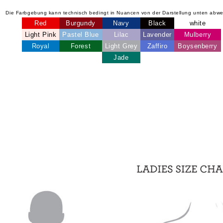
Die Farbgebung kann technisch bedingt in Nuancen von der Darstellung unten abw
Red
Burgundy
Navy
Black
white
Light Pink
Pastel Blue
Lilac
Lavender
Mulberry
Royal
Forest
Light Grey
Zaffiro
Boysenberry
Jade