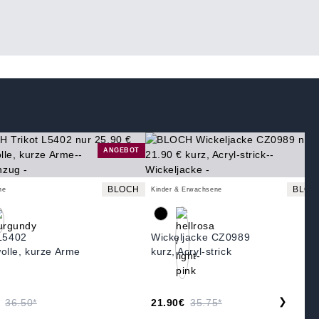
ANGEBOT
BLOCH
BLOC
ne
Kinder & Erwachsene
 L5402
Wickeljacke CZ0989
lle, kurze Arme
kurz, Acryl-strick
❯
36.50*
21.90€
35.75*