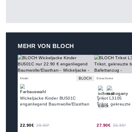
MEHR VON BLOCH
BLOCH
Kinder
Erwachsene
Wickeljacke Kinder BU501C
Trikot L3105
enganliegend Baumwolle/Elasthan
Trikot, gekreuzte
22.90€
29.90*
27.90€
35.95*