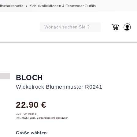
ttschulrabatte
• Schulkollektionen & Teamwear Outfits
BLOCH
Wickelrock Blumenmuster R0241
22.90 €
statt UVP 29,00 €
inkl. MwSt. zzgl. Versandkostenbeteiligung*
Größe wählen: