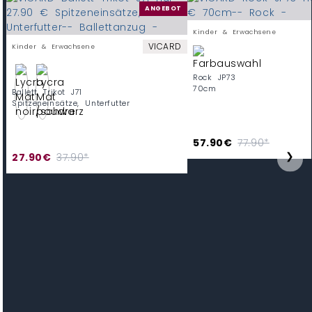
ANGEBOT
Kinder & Erwachsene
VICARD
Kinder & Erwachsene
Rock JP73
70cm
Ballett Trikot J71
Spitzeneinsätze, Unterfutter
57.90€
77.90*
❯
27.90€
37.90*