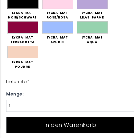
LYCRA MAT
LYCRA MAT
LYCRA MAT
NOIR/SCHWARZ
ROSE/ROSA
LILAS PARME
LYCRA MAT
LYCRA MAT
LYCRA MAT
TERRACOTTA
AZURIN
AQUA
LYCRA MAT
POUDRE
Lieferinfo*
Menge:
In den Warenkorb