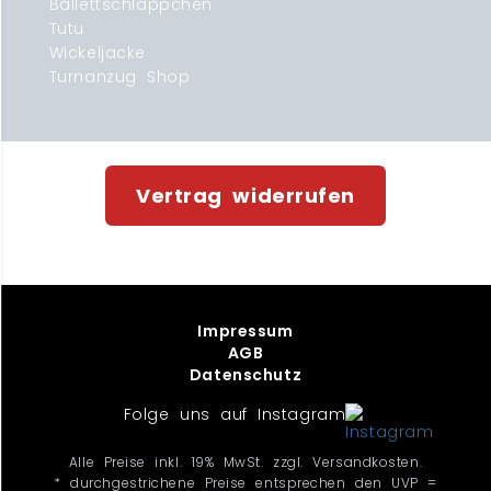
Ballettschläppchen
Tutu
Wickeljacke
Turnanzug Shop
Vertrag widerrufen
Impressum
AGB
Datenschutz
Folge uns auf Instagram
Alle Preise inkl. 19% MwSt. zzgl. Versandkosten.
* durchgestrichene Preise entsprechen den UVP =