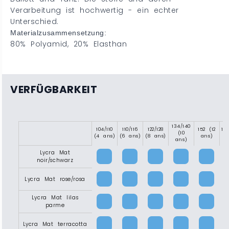
Verarbeitung ist hochwertig - ein echter
Unterschied.
Materialzusammensetzung:
80% Polyamid, 20% Elasthan
VERFÜGBARKEIT
134/140
104/110
110/116
122/128
152 (12
15
(10
(4 ans)
(6 ans)
(8 ans)
ans)
(1
ans)
Lycra Mat
noir/schwarz
Lycra Mat rose/rosa
Lycra Mat lilas
parme
Lycra Mat terracotta