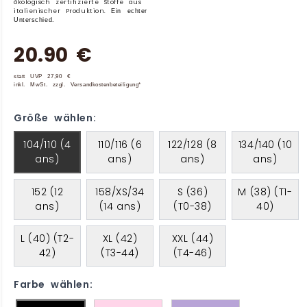
ökologisch zertifizierte Stoffe aus
italienischer Produktion.
Ein echter
Unterschied.
20.90 €
statt UVP 27,90 €
inkl. MwSt. zzgl. Versandkostenbeteiligung*
Größe wählen:
104/110 (4
110/116 (6
122/128 (8
134/140 (10
ans)
ans)
ans)
ans)
152 (12
158/XS/34
S (36)
M (38) (T1-
ans)
(14 ans)
(T0-38)
40)
L (40) (T2-
XL (42)
XXL (44)
42)
(T3-44)
(T4-46)
Farbe wählen: