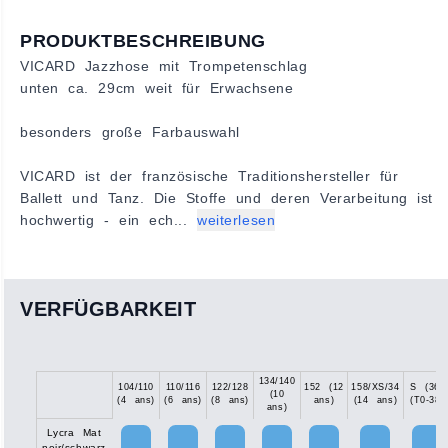
PRODUKTBESCHREIBUNG
VICARD Jazzhose mit Trompetenschlag
unten ca. 29cm weit für Erwachsene
besonders große Farbauswahl
VICARD ist der französische Traditionshersteller für
Ballett und Tanz. Die Stoffe und deren Verarbeitung ist
hochwertig - ein ech...
weiterlesen
VERFÜGBARKEIT
134/140
104/110
110/116
122/128
152 (12
158/XS/34
S (36)
(10
(4 ans)
(6 ans)
(8 ans)
ans)
(14 ans)
(T0-38)
ans)
Lycra Mat
noir/schwarz