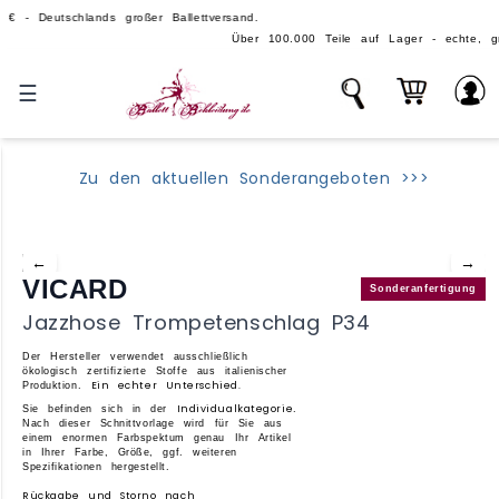
tschlands großer Ballettversand.
Über 100.000 Teile auf Lager - echte, große Ballettm
☰
Zu den aktuellen Sonderangeboten >>>
←
→
VICARD
Sonderanfertigung
Jazzhose Trompetenschlag P34
Der Hersteller verwendet ausschließlich
ökologisch zertifizierte Stoffe aus italienischer
Ein echter Unterschied.
Produktion.
Individualkategorie
Sie befinden sich in der
.
Nach dieser Schnittvorlage wird für Sie aus
einem enormen Farbspektum genau Ihr Artikel
in Ihrer Farbe, Größe, ggf. weiteren
Spezifikationen hergestellt.
Rückgabe und Storno nach