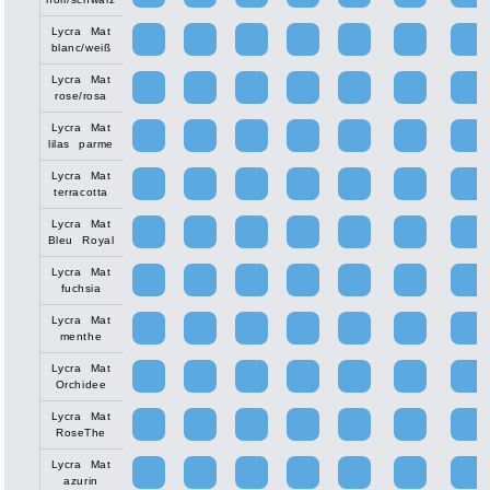
Lycra Mat
blanc/weiß
Lycra Mat
rose/rosa
Lycra Mat
lilas parme
Lycra Mat
terracotta
Lycra Mat
Bleu Royal
Lycra Mat
fuchsia
Lycra Mat
menthe
Lycra Mat
Orchidee
Lycra Mat
RoseThe
Lycra Mat
azurin