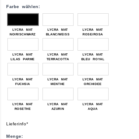
Farbe wählen:
LYCRA MAT
LYCRA MAT
LYCRA MAT
NOIR/SCHWARZ
BLANC/WEISS
ROSE/ROSA
LYCRA MAT
LYCRA MAT
LYCRA MAT
LILAS PARME
TERRACOTTA
BLEU ROYAL
LYCRA MAT
LYCRA MAT
LYCRA MAT
FUCHSIA
MENTHE
ORCHIDEE
LYCRA MAT
LYCRA MAT
LYCRA MAT
ROSETHE
AZURIN
AQUA
Lieferinfo*
Menge: