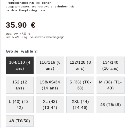
Produktionsbeginn ist daher
ausgeschlossen. Standardware erhalten Sie
in den Hauptkategorien.
35.90 €
statt UVP 47,90 €
inkl. MwSt. zzgl. Versandkostenbeteiligung*
Größe wählen:
104/110 (4
110/116 (6
122/128 (8
134/140
ans)
ans)
ans)
(10 ans)
152 (12
158/XS/34
S (36) (T0-
M (38) (T1-
ans)
(14 ans)
38)
40)
L (40) (T2-
XL (42)
XXL (44)
46 (T5/48)
42)
(T3-44)
(T4-46)
48 (T6/50)