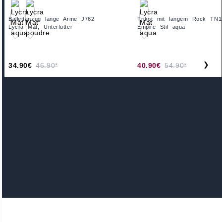
Ballettanzug lange Arme J762
Trikot mit langem Rock TN1
Lycra Mat, Unterfutter
Empire Stil aqua
❯
34.90€
46.90*
40.90€
54.90*