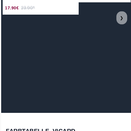
23.90*
17.90€
❯