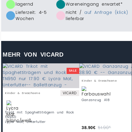
lagernd
Wareneingang erwartet*
Lieferzeit: 4-5
nicht /
auf Anfrage (klick)
Wochen
lieferbar
MEHR VON VICARD
SALE
Kinder & Erwachsene
VICARD
Kinder & Erwachsene
Ganzanzug A18
Trikot mit Spaghettiträgern und Rock
TN950
Lycra Mat, Unterfutter
51.90*
38.90€