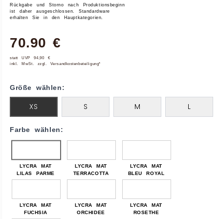
Rückgabe und Storno nach Produktionsbeginn
ist daher ausgeschlossen. Standardware
erhalten Sie in den Hauptkategorien.
70.90 €
statt UVP 94,90 €
inkl. MwSt. zzgl. Versandkostenbeteiligung*
Größe wählen:
XS
S
M
L
Farbe wählen:
LYCRA MAT
LYCRA MAT
LYCRA MAT
LILAS PARME
TERRACOTTA
BLEU ROYAL
LYCRA MAT
LYCRA MAT
LYCRA MAT
FUCHSIA
ORCHIDEE
ROSETHE