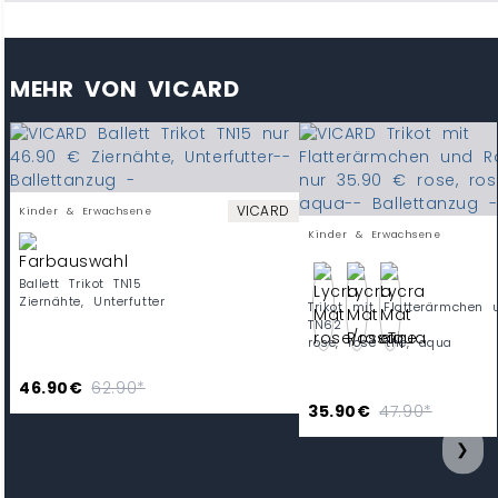
MEHR VON VICARD
VICARD
Kinder & Erwachsene
Kinder & Erwachsene
Ballett Trikot TN15
Ziernähte, Unterfutter
Trikot mit Flatterärmchen
TN62
rose, rose thé, aqua
46.90€
62.90*
35.90€
47.90*
❯