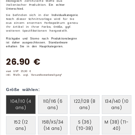
ökologisch zertifizierte Stoffe aus
italienischer Produktion.
Ein echter
Unterschied.
Sie befinden sich in der
.
Individualkategorie
Nach dieser Schnittvorlage wird für Sie
aus einem enormen Farbspektum genau
Ihr Artikel in Ihrer Farbe, Größe, ggf.
weiteren Spezifikationen hergestellt.
Rückgabe und Storno nach Produktionsbeginn
ist daher ausgeschlossen. Standardware
erhalten Sie in den Hauptkategorien.
26.90 €
statt UVP 35,90 €
inkl. MwSt. zzgl. Versandkostenbeteiligung*
Größe wählen:
104/110 (4
110/116 (6
122/128 (8
134/140 (10
ans)
ans)
ans)
ans)
152 (12
158/XS/34
S (36)
M (38) (T1-
ans)
(14 ans)
(T0-38)
40)