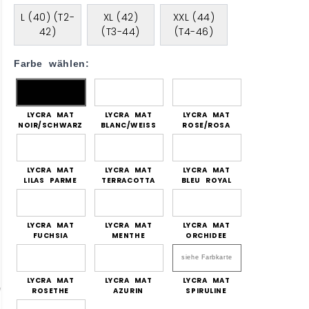
L (40) (T2-
XL (42)
XXL (44)
42)
(T3-44)
(T4-46)
Farbe wählen:
LYCRA MAT
LYCRA MAT
LYCRA MAT
NOIR/SCHWARZ
BLANC/WEISS
ROSE/ROSA
LYCRA MAT
LYCRA MAT
LYCRA MAT
LILAS PARME
TERRACOTTA
BLEU ROYAL
LYCRA MAT
LYCRA MAT
LYCRA MAT
FUCHSIA
MENTHE
ORCHIDEE
siehe Farbkarte
LYCRA MAT
LYCRA MAT
LYCRA MAT
ROSETHE
AZURIN
SPIRULINE