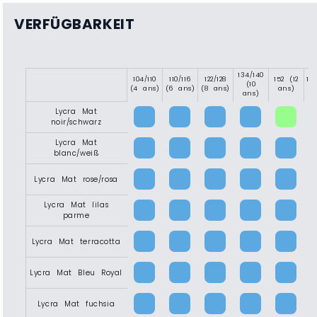
VERFÜGBARKEIT
134/140
104/110
110/116
122/128
152 (12
15
(10
(4 ans)
(6 ans)
(8 ans)
ans)
(1
ans)
Lycra Mat
noir/schwarz
Lycra Mat
blanc/weiß
Lycra Mat rose/rosa
Lycra Mat lilas
parme
Lycra Mat terracotta
Lycra Mat Bleu Royal
Lycra Mat fuchsia