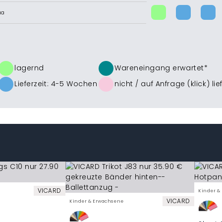
ua
lagernd
Wareneingang erwartet*
Lieferzeit: 4-5 Wochen
nicht /
auf Anfrage (klick)
lie
VICARD
Kinder &
VICARD
Kinder & Erwachsene