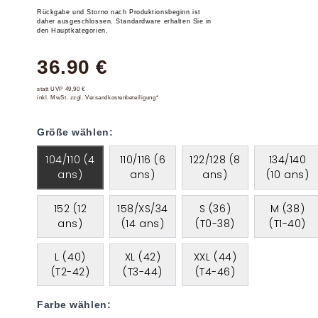
Rückgabe und Storno nach Produktionsbeginn ist
daher ausgeschlossen. Standardware erhalten Sie in
den Hauptkategorien.
36.90 €
statt UVP 49,90 €
inkl. MwSt. zzgl. Versandkostenbeteiligung*
Größe wählen:
104/110 (4
110/116 (6
122/128 (8
134/140
ans)
ans)
ans)
(10 ans)
152 (12
158/XS/34
S (36)
M (38)
ans)
(14 ans)
(T0-38)
(T1-40)
L (40)
XL (42)
XXL (44)
(T2-42)
(T3-44)
(T4-46)
Farbe wählen: