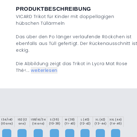
PRODUKTBESCHREIBUNG
VICARD Trikot für Kinder mit doppellagigen
hübschen Tüllärmeln
Das über den Po länger verlaufende Röckchen ist
ebenfalls aus Tüll gefertigt. Der Rückenausschnitt is
eckig.
Die Abbildung zeigt das Trikot in Lycra Mat Rose
Thé<...
weiterlesen
134/140
152 (12
158/XS/34
S (36)
M (38)
L (40)
XL (42)
XXL (44)
(10 ans)
ans)
(14 ans)
(T0-38)
(T1-40)
(T2-42)
(T3-44)
(T4-46)