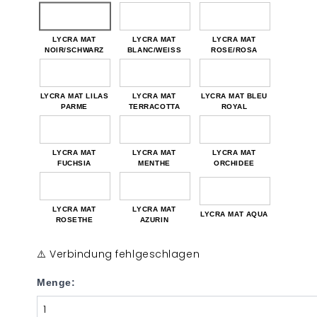
LYCRA MAT
LYCRA MAT
LYCRA MAT
NOIR/SCHWARZ
BLANC/WEISS
ROSE/ROSA
LYCRA MAT LILAS
LYCRA MAT
LYCRA MAT BLEU
PARME
TERRACOTTA
ROYAL
LYCRA MAT
LYCRA MAT
LYCRA MAT
FUCHSIA
MENTHE
ORCHIDEE
LYCRA MAT
LYCRA MAT
LYCRA MAT AQUA
ROSETHE
AZURIN
⚠️ Verbindung fehlgeschlagen
Menge: