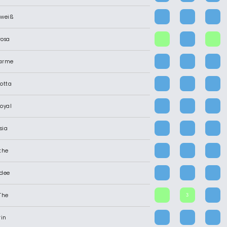
/weiß
rosa
parme
cotta
Royal
sia
the
idee
The
3
rin