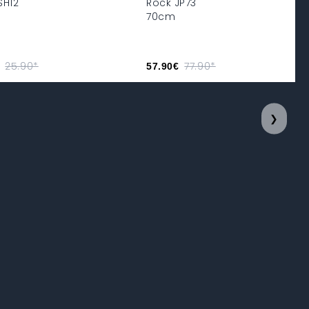
SH12
Rock JP73
70cm
25.90*
77.90*
57.90€
❯