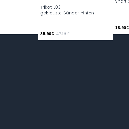
Short 
Trikot J83
gekreuzte Bänder hinten
18.90€
47.90*
35.90€