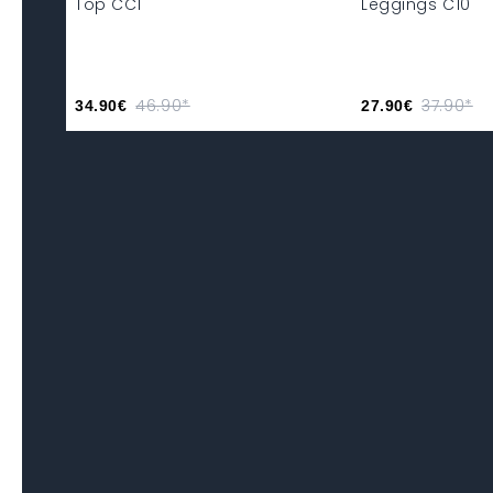
Top CC1
Leggings C10
46.90*
37.90*
34.90€
27.90€