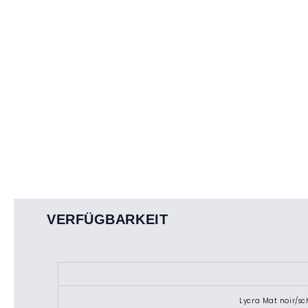
VERFÜGBARKEIT
Lycra Mat noir/s