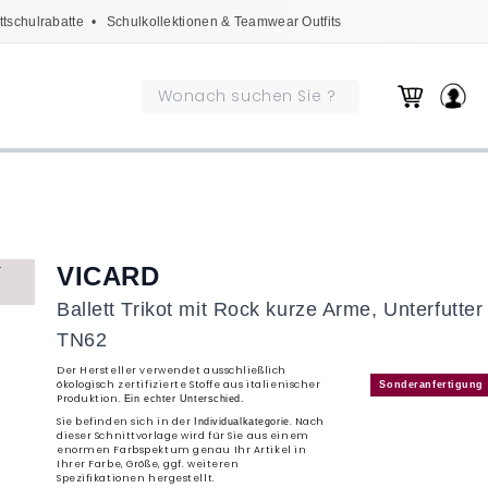
ttschulrabatte
• Schulkollektionen & Teamwear Outfits
VICARD
Ballett Trikot mit Rock kurze Arme, Unterfutter
TN62
Der Hersteller verwendet ausschließlich
ökologisch zertifizierte Stoffe aus italienischer
Sonderanfertigung
Produktion.
Ein echter Unterschied.
Sie befinden sich in der
. Nach
Individualkategorie
dieser Schnittvorlage wird für Sie aus einem
enormen Farbspektum genau Ihr Artikel in
Ihrer Farbe, Größe, ggf. weiteren
Spezifikationen hergestellt.