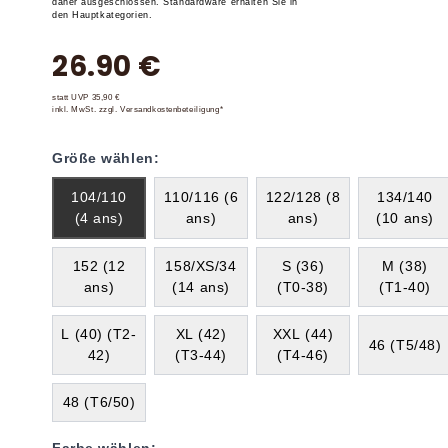
daher ausgeschlossen. Standardware erhalten Sie in
den Hauptkategorien.
26.90 €
statt UVP 35,90 €
inkl. MwSt. zzgl. Versandkostenbeteiligung*
Größe wählen:
104/110
110/116 (6
122/128 (8
134/140
(4 ans)
ans)
ans)
(10 ans)
152 (12
158/XS/34
S (36)
M (38)
ans)
(14 ans)
(T0-38)
(T1-40)
L (40) (T2-
XL (42)
XXL (44)
46 (T5/48)
42)
(T3-44)
(T4-46)
48 (T6/50)