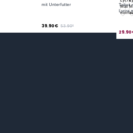
mit Unterfutter
Trikot
Lycra 
39.90€
53.90*
29.90