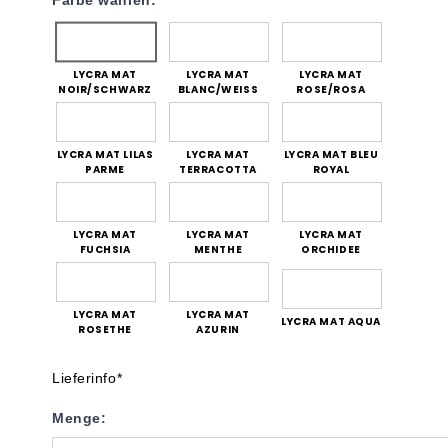
Farbe wählen:
LYCRA MAT
LYCRA MAT
LYCRA MAT
NOIR/SCHWARZ
BLANC/WEISS
ROSE/ROSA
LYCRA MAT LILAS
LYCRA MAT
LYCRA MAT BLEU
PARME
TERRACOTTA
ROYAL
LYCRA MAT
LYCRA MAT
LYCRA MAT
FUCHSIA
MENTHE
ORCHIDEE
LYCRA MAT
LYCRA MAT
LYCRA MAT AQUA
ROSETHE
AZURIN
Lieferinfo*
Menge: