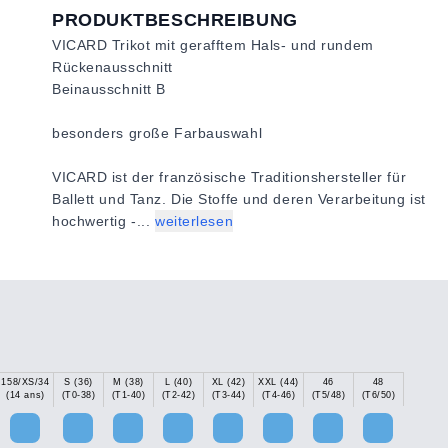
PRODUKTBESCHREIBUNG
VICARD Trikot mit gerafftem Hals- und rundem
Rückenausschnitt
Beinausschnitt B
besonders große Farbauswahl
VICARD ist der französische Traditionshersteller für
Ballett und Tanz. Die Stoffe und deren Verarbeitung ist
hochwertig -...
weiterlesen
158/XS/34
S (36)
M (38)
L (40)
XL (42)
XXL (44)
46
48
(14 ans)
(T0-38)
(T1-40)
(T2-42)
(T3-44)
(T4-46)
(T5/48)
(T6/50)