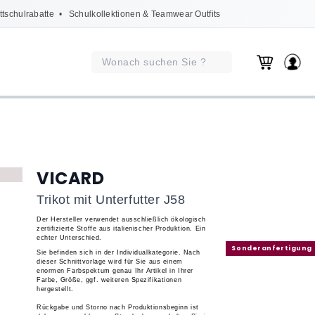
ttschulrabatte
• Schulkollektionen & Teamwear Outfits
VICARD
Trikot mit Unterfutter J58
Der Hersteller verwendet ausschließlich ökologisch
zertifizierte Stoffe aus italienischer Produktion.
Ein
echter Unterschied.
Sonderanfertigung
Sie befinden sich in der
Individualkategorie
. Nach
dieser Schnittvorlage wird für Sie aus einem
enormen Farbspektum genau Ihr Artikel in Ihrer
Farbe, Größe, ggf. weiteren Spezifikationen
hergestellt.
Rückgabe und Storno nach Produktionsbeginn ist