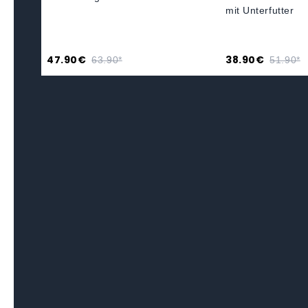
mit Unterfutter
47.90€
38.90€
63.90*
51.90*