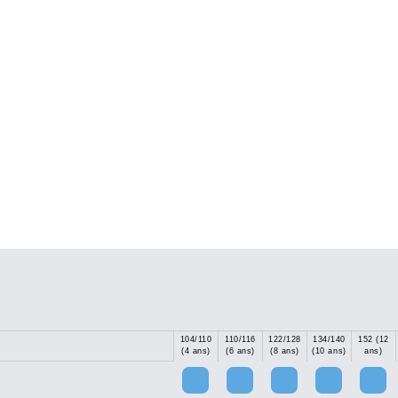
104/110
110/116
122/128
134/140
152 (12
(4 ans)
(6 ans)
(8 ans)
(10 ans)
ans)