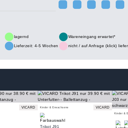
lagernd
Wareneingang erwartet*
Lieferzeit: 4-5 Wochen
nicht /
auf Anfrage (klick)
liefe
VICARD
VICARD
Kinder & Erwachsene
Kinder & 
Trikot J91