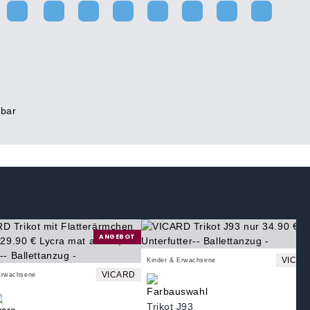
rbar
ANGEBOT
VICAR
Kinder & Erwachsene
VICARD
Erwachsene
Trikot J93