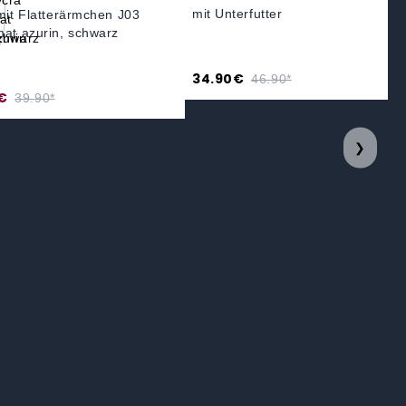
mit Unterfutter
 mit Flatterärmchen J03
mat azurin, schwarz
34.90€
46.90*
€
39.90*
❯