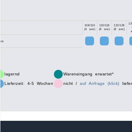
13
104/110
110/116
122/128
(4 ans)
(6 ans)
(8 ans)
arz
lagernd
Wareneingang erwartet*
Lieferzeit: 4-5 Wochen
nicht /
auf Anfrage (klick)
liefe