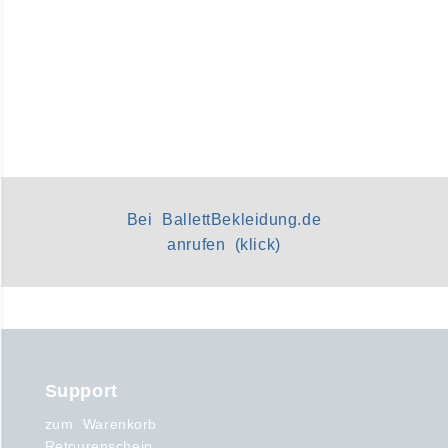
Bei BallettBekleidung.de
anrufen (klick)
Support
zum Warenkorb
Retourenschein