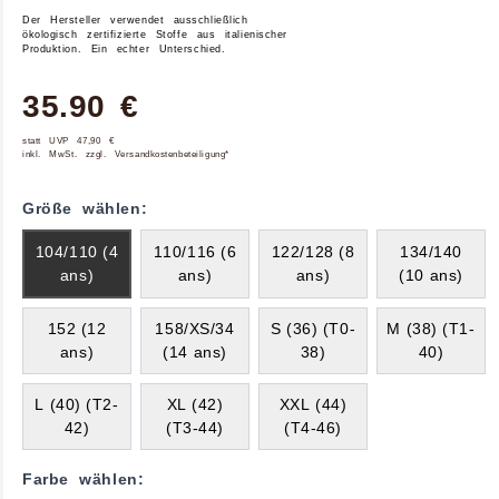
Der Hersteller verwendet ausschließlich
ökologisch zertifizierte Stoffe aus italienischer
Produktion.
Ein echter Unterschied.
35.90 €
statt UVP 47,90 €
inkl. MwSt. zzgl. Versandkostenbeteiligung*
Größe wählen:
104/110 (4
110/116 (6
122/128 (8
134/140
ans)
ans)
ans)
(10 ans)
152 (12
158/XS/34
S (36) (T0-
M (38) (T1-
ans)
(14 ans)
38)
40)
L (40) (T2-
XL (42)
XXL (44)
42)
(T3-44)
(T4-46)
Farbe wählen: