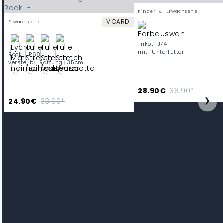
Kinder & Erwachsene
VICARD
Erwachsene
Trikot J74
mit Unterfutter
Rock JP68
verstellb. Raffung 35cm
28.90€
38.90*
❯
24.90€
33.90*