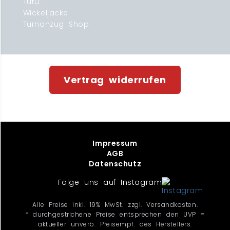
Tutu
Wickeljacke
Turnanzug Shop
Vertrag widerrufen
Impressum
AGB
Datenschutz
Folge uns auf Instagram
Alle Preise inkl. 19% MwSt. zzgl. Versandkosten.
* durchgestrichene Preise entsprechen den UVP =
aktueller unverb. Preisempf. des Herstellers.