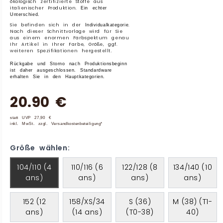
ökologisch zertifizierte Stoffe aus
italienischer Produktion.
Ein echter
Unterschied.
Sie befinden sich in der
.
Individualkategorie
Nach dieser Schnittvorlage wird für Sie
aus einem enormen Farbspektum genau
Ihr Artikel in Ihrer Farbe, Größe, ggf.
weiteren Spezifikationen hergestellt.
Rückgabe und Storno nach Produktionsbeginn
ist daher ausgeschlossen. Standardware
erhalten Sie in den Hauptkategorien.
20.90 €
statt UVP 27,90 €
inkl. MwSt. zzgl. Versandkostenbeteiligung*
Größe wählen:
104/110 (4
110/116 (6
122/128 (8
134/140 (10
ans)
ans)
ans)
ans)
152 (12
158/XS/34
S (36)
M (38) (T1-
ans)
(14 ans)
(T0-38)
40)