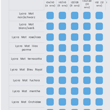
134/140
104/110
110/116
122/128
152 (12
15
(10
(4 ans)
(6 ans)
(8 ans)
ans)
(1
ans)
Lycra Mat
noir/schwarz
Lycra Mat
blanc/weiß
Lycra Mat rose/rosa
Lycra Mat lilas
parme
Lycra Mat terracotta
Lycra Mat Bleu Royal
Lycra Mat fuchsia
Lycra Mat menthe
Lycra Mat Orchidee