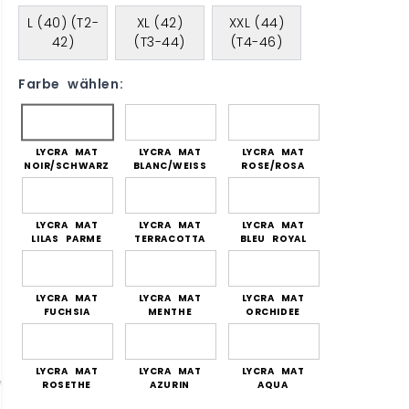
L (40) (T2-
XL (42)
XXL (44)
42)
(T3-44)
(T4-46)
Farbe wählen:
LYCRA MAT
LYCRA MAT
LYCRA MAT
NOIR/SCHWARZ
BLANC/WEISS
ROSE/ROSA
LYCRA MAT
LYCRA MAT
LYCRA MAT
LILAS PARME
TERRACOTTA
BLEU ROYAL
LYCRA MAT
LYCRA MAT
LYCRA MAT
FUCHSIA
MENTHE
ORCHIDEE
LYCRA MAT
LYCRA MAT
LYCRA MAT
ROSETHE
AZURIN
AQUA