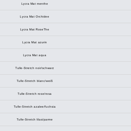
Lycra Mat menthe
Lycra Mat Orchidee
Lycra Mat RoseThe
Lycra Mat azurin
Lycra Mat aqua
Tulle-Stretch noir/schwarz
Tulle-Stretch blanc/weiß
Tulle-Stretch rose/rosa
Tulle-Stretch azalee/fuchsia
Tulle-Stretch lilas/parme