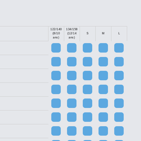
122/140
134/158
(8/10
(12/14
S
M
L
ans)
ans)