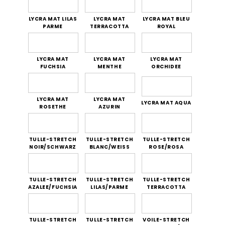
LYCRA MAT LILAS
LYCRA MAT
LYCRA MAT BLEU
PARME
TERRACOTTA
ROYAL
LYCRA MAT
LYCRA MAT
LYCRA MAT
FUCHSIA
MENTHE
ORCHIDEE
LYCRA MAT
LYCRA MAT
LYCRA MAT AQUA
ROSETHE
AZURIN
TULLE-STRETCH
TULLE-STRETCH
TULLE-STRETCH
NOIR/SCHWARZ
BLANC/WEISS
ROSE/ROSA
TULLE-STRETCH
TULLE-STRETCH
TULLE-STRETCH
AZALEE/FUCHSIA
LILAS/PARME
TERRACOTTA
TULLE-STRETCH
TULLE-STRETCH
VOILE-STRETCH