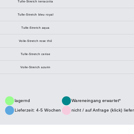
Tulle-Stretch terracotta
Tulle-Stretch bleu royal
Tulle-Stretch aqua
Voile-Stretch rose thé
Tulle-Stretch cerise
Voile-Stretch azurin
lagernd
Wareneingang erwartet*
Lieferzeit: 4-5 Wochen
nicht /
auf Anfrage (klick)
liefe