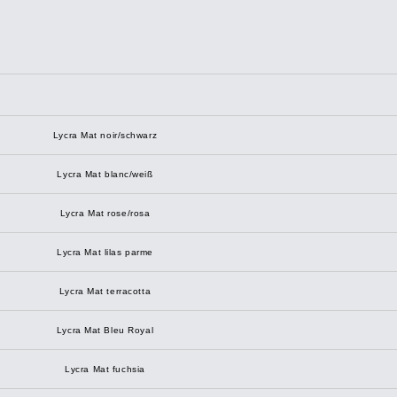
Lycra Mat noir/schwarz
Lycra Mat blanc/weiß
Lycra Mat rose/rosa
Lycra Mat lilas parme
Lycra Mat terracotta
Lycra Mat Bleu Royal
Lycra Mat fuchsia