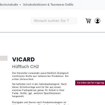
ttschulrabatte
• Schulkollektionen & Teamwear Outfits
VICARD
Hüfftuch CH2
Der Hersteller verwendet ausschließlich ökologisch
zertifizierte Stoffe aus italienischer Produktion.
Ein
echter Unterschied.
Sonderanfertigung
Sie befinden sich in der
Individualkategorie
. Nach
dieser Schnittvorlage wird für Sie aus einem
enormen Farbspektum genau Ihr Artikel in Ihrer
Farbe, Größe, ggf. weiteren Spezifikationen
hergestellt.
Rückgabe und Storno nach Produktionsbeginn ist