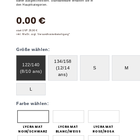
daher ausgeschlossen. Standardware erhalten Sie in
den Hauptkategorien.
0.00 €
statt UVP 29,90 €
inkl. MwSt. zzgl. Versandkostenbeteiligung*
Größe wählen:
134/158
122/140
(12/14
S
M
(8/10 ans)
ans)
L
Farbe wählen:
LYCRA MAT
LYCRA MAT
LYCRA MAT
NOIR/SCHWARZ
BLANC/WEISS
ROSE/ROSA