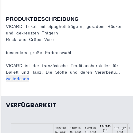
PRODUKTBESCHREIBUNG
VICARD Trikot mit Spaghettiträgern, geradem Rücken
und gekreuzten Trägern
Rock aus Crêpe Voile
besonders große Farbauswahl
VICARD ist der französische Traditionshersteller für
Ballett und Tanz. Die Stoffe und deren Verarbeitu...
weiterlesen
VERFÜGBARKEIT
134/140
104/110
110/116
122/128
152 (12
15
(10
(4 ans)
(6 ans)
(8 ans)
ans)
(1