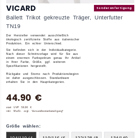
VICARD
Sonderanfertigung
Ballett Trikot gekreuzte Träger, Unterfutter
TN19
Der Hersteller verwendet ausschließlich
ökologisch zertifizierte Stoffe aus italienischer
Produktion.
Ein echter Unterschied.
Sie befinden sich in der
Individualkategorie
.
Nach dieser Schnittvorlage wird für Sie aus
einem enormen Farbspektum genau Ihr Artikel
in Ihrer Farbe, Größe, ggf. weiteren
Spezifikationen hergestellt.
Rückgabe und Storno nach Produktionsbeginn
ist daher ausgeschlossen. Standardware
erhalten Sie in den Hauptkategorien.
44.90 €
statt UVP 59,90 €
inkl. MwSt. zzgl. Versandkostenbeteiligung*
Größe wählen: