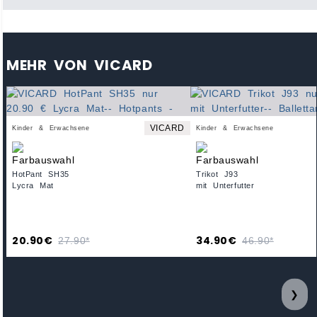
MEHR VON VICARD
VICARD
Kinder & Erwachsene
Kinder & Erwachsene
HotPant SH35
Trikot J93
Lycra Mat
mit Unterfutter
20.90€
34.90€
27.90*
46.90*
❯