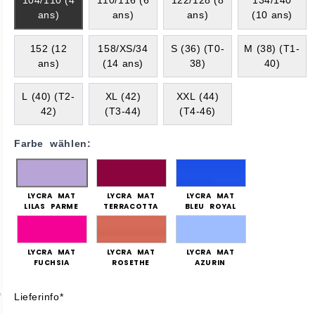
104/110 (4
110/116 (6
122/128 (8
134/140
ans)
ans)
ans)
(10 ans)
152 (12
158/XS/34
S (36) (T0-
M (38) (T1-
ans)
(14 ans)
38)
40)
L (40) (T2-
XL (42)
XXL (44)
42)
(T3-44)
(T4-46)
Farbe wählen:
LYCRA MAT
LYCRA MAT
LYCRA MAT
LILAS PARME
TERRACOTTA
BLEU ROYAL
LYCRA MAT
LYCRA MAT
LYCRA MAT
FUCHSIA
ROSETHE
AZURIN
Lieferinfo*