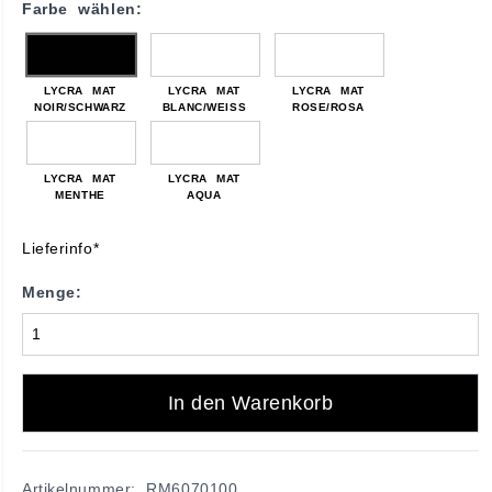
Farbe wählen:
LYCRA MAT
LYCRA MAT
LYCRA MAT
NOIR/SCHWARZ
BLANC/WEISS
ROSE/ROSA
LYCRA MAT
LYCRA MAT
MENTHE
AQUA
Lieferinfo*
Menge:
In den Warenkorb
Artikelnummer: RM6070100