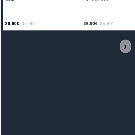
30cm
mit Unterfutter
26.90€
35.90*
26.90€
35.90*
❯