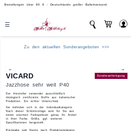
lungen über 80 € - Deutschlands großer Ballettversand.
Über 1
☰
Zu den aktuellen Sonderangeboten >>>
←
→
VICARD
Sonderanfertigung
Jazzhose sehr weit P40
Der Hersteller verwendet ausschließlich
ökologisch zertifizierte Stoffe aus italienischer
Produktion.
Ein echter Unterschied.
Sie befinden sich in der
Individualkategorie
.
Nach dieser Schnittvorlage wird für Sie aus
einem enormen Farbspektum genau Ihr Artikel
in Ihrer Farbe, Größe, ggf. weiteren
Spezifikationen hergestellt.
Rückgabe und Storno nach Produktionsbeginn