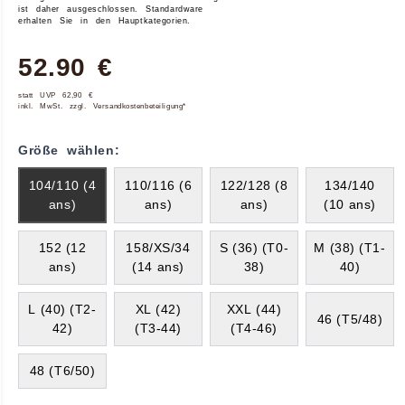
ist daher ausgeschlossen. Standardware
erhalten Sie in den Hauptkategorien.
52.90 €
statt UVP 62,90 €
inkl. MwSt. zzgl. Versandkostenbeteiligung*
Größe wählen:
104/110 (4
110/116 (6
122/128 (8
134/140
ans)
ans)
ans)
(10 ans)
152 (12
158/XS/34
S (36) (T0-
M (38) (T1-
ans)
(14 ans)
38)
40)
L (40) (T2-
XL (42)
XXL (44)
46 (T5/48)
42)
(T3-44)
(T4-46)
48 (T6/50)