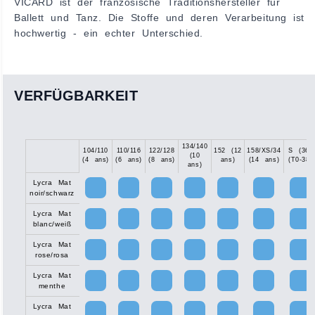
VICARD ist der französische Traditionshersteller für
Ballett und Tanz. Die Stoffe und deren Verarbeitung ist
hochwertig - ein echter Unterschied.
VERFÜGBARKEIT
134/140
104/110
110/116
122/128
152 (12
158/XS/34
S (36)
(10
(4 ans)
(6 ans)
(8 ans)
ans)
(14 ans)
(T0-38)
ans)
Lycra Mat
noir/schwarz
Lycra Mat
blanc/weiß
Lycra Mat
rose/rosa
Lycra Mat
menthe
Lycra Mat