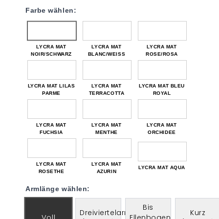
Farbe wählen:
LYCRA MAT
LYCRA MAT
LYCRA MAT
NOIR/SCHWARZ
BLANC/WEISS
ROSE/ROSA
LYCRA MAT LILAS
LYCRA MAT
LYCRA MAT BLEU
PARME
TERRACOTTA
ROYAL
LYCRA MAT
LYCRA MAT
LYCRA MAT
FUCHSIA
MENTHE
ORCHIDEE
LYCRA MAT
LYCRA MAT
LYCRA MAT AQUA
ROSETHE
AZURIN
Armlänge wählen:
Bis
Dreiviertelarm
Kurz
Voll
Ellenbogen