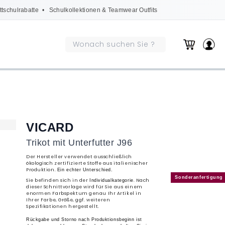
ttschulrabatte
• Schulkollektionen & Teamwear Outfits
VICARD
Trikot mit Unterfutter J96
Der Hersteller verwendet ausschließlich
ökologisch zertifizierte Stoffe aus italienischer
Produktion.
Ein echter Unterschied.
Sonderanfertigung
Sie befinden sich in der
. Nach
Individualkategorie
dieser Schnittvorlage wird für Sie aus einem
enormen Farbspektum genau Ihr Artikel in
Ihrer Farbe, Größe, ggf. weiteren
Spezifikationen hergestellt.
Rückgabe und Storno nach Produktionsbeginn ist