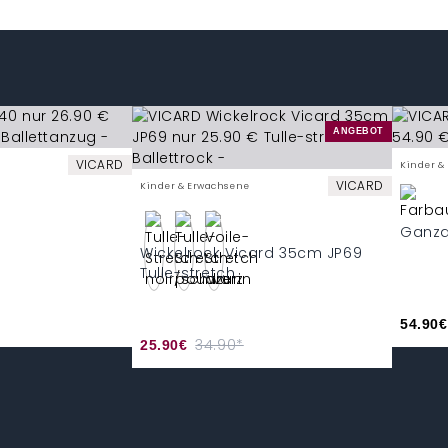
ANGEBOT
VICARD
Kinder &
VICARD
Kinder & Erwachsene
Ganza
Wickelrock Vicard 35cm JP69
Tulle-stretch
54.90€
34.90*
25.90€