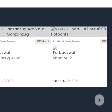
VICARD
VICAR
 Erwachsene
Kinder & Erwachsene
nzug AZ55
Short SH12
73.90*
25.90*
18.90€
❯