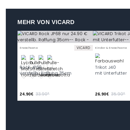
MEHR VON VICARD
VICARD
Erwachsene
Kinder & Erwachsene
Rock JP68
Trikot J40
verstellb. Raffung 35cm
mit Unterfutter
33.90*
35.90*
24.90€
26.90€