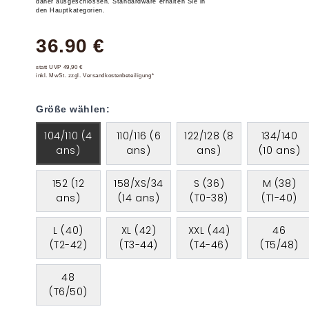
daher ausgeschlossen. Standardware erhalten Sie in
den Hauptkategorien.
36.90 €
statt UVP 49,90 €
inkl. MwSt. zzgl. Versandkostenbeteiligung*
Größe wählen:
104/110 (4
110/116 (6
122/128 (8
134/140
ans)
ans)
ans)
(10 ans)
152 (12
158/XS/34
S (36)
M (38)
ans)
(14 ans)
(T0-38)
(T1-40)
L (40)
XL (42)
XXL (44)
46
(T2-42)
(T3-44)
(T4-46)
(T5/48)
48
(T6/50)