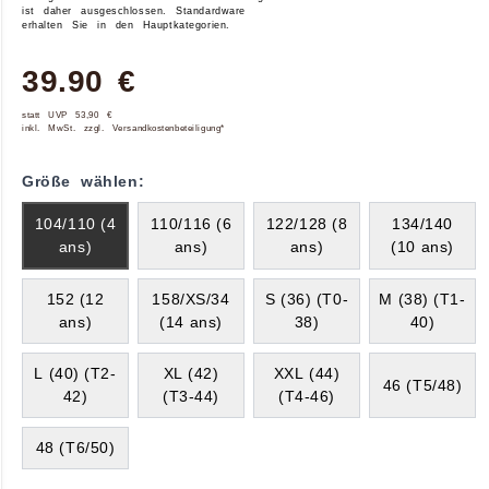
ist daher ausgeschlossen. Standardware
erhalten Sie in den Hauptkategorien.
39.90 €
statt UVP 53,90 €
inkl. MwSt. zzgl. Versandkostenbeteiligung*
Größe wählen:
104/110 (4
110/116 (6
122/128 (8
134/140
ans)
ans)
ans)
(10 ans)
152 (12
158/XS/34
S (36) (T0-
M (38) (T1-
ans)
(14 ans)
38)
40)
L (40) (T2-
XL (42)
XXL (44)
46 (T5/48)
42)
(T3-44)
(T4-46)
48 (T6/50)