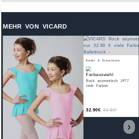
MEHR VON VICARD
Kinder & Erwachsene
Rock asymetrisch JP77
viele Farben
32.90€
43.90*
❯