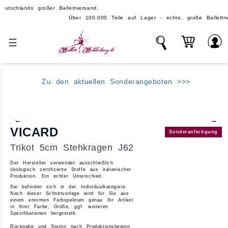
ds großer Ballettversand.
Über 100.000 Teile auf Lager - echte, große Ballettmarken ❤️ für P
☰
Zu den aktuellen Sonderangeboten >>>
←
→
VICARD
Sonderanfertigung
Trikot 5cm Stehkragen J62
Der Hersteller verwendet ausschließlich
ökologisch zertifizierte Stoffe aus italienischer
Produktion.
Ein echter Unterschied.
Sie befinden sich in der
Individualkategorie
.
Nach dieser Schnittvorlage wird für Sie aus
einem enormen Farbspektum genau Ihr Artikel
in Ihrer Farbe, Größe, ggf. weiteren
Spezifikationen hergestellt.
Rückgabe und Storno nach Produktionsbeginn