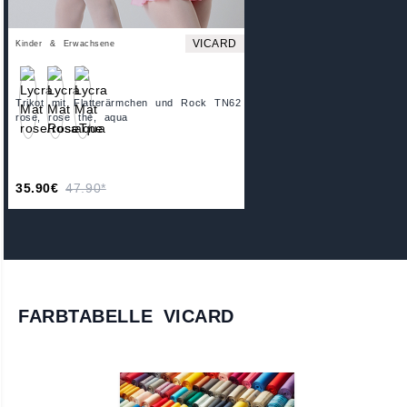
VICARD
Kinder & Erwachsene
Trikot mit Flatterärmchen und Rock TN62
rose, rose thé, aqua
35.90€
47.90*
FARBTABELLE VICARD