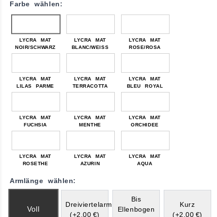
Farbe wählen:
LYCRA MAT
LYCRA MAT
LYCRA MAT
NOIR/SCHWARZ
BLANC/WEISS
ROSE/ROSA
LYCRA MAT
LYCRA MAT
LYCRA MAT
LILAS PARME
TERRACOTTA
BLEU ROYAL
LYCRA MAT
LYCRA MAT
LYCRA MAT
FUCHSIA
MENTHE
ORCHIDEE
LYCRA MAT
LYCRA MAT
LYCRA MAT
ROSETHE
AZURIN
AQUA
Armlänge wählen:
Bis
Dreiviertelarm
Kurz
Voll
Ellenbogen
(+2,00 €)
(+2,00 €)