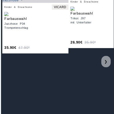
Kinder & Erwachsene
VICARD
Kinder & Erwachsene
Trikot J97
mit Unterfutter
Jazzhose P34
Trompetenschlag
26.90€
35.90*
35.90€
47.90*
❯