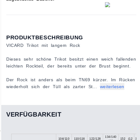
PRODUKTBESCHREIBUNG
VICARD Trikot mit langem Rock
Dieses sehr schöne Trikot besitzt einen weich fallenden
leichten Rockteil, der bereits unter der Brust beginnt.
Der Rock ist anders als beim TN69 kürzer. Im Rücken
wiederholt sich der Tüll als zarter St...
weiterlesen
VERFÜGBARKEIT
134/140
104/110
110/116
122/128
152 (12
15