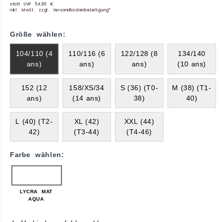
statt UVP 54,90 €
inkl. MwSt. zzgl. Versandkostenbeteiligung*
Größe wählen:
104/110 (4
110/116 (6
122/128 (8
134/140
ans)
ans)
ans)
(10 ans)
152 (12
158/XS/34
S (36) (T0-
M (38) (T1-
ans)
(14 ans)
38)
40)
L (40) (T2-
XL (42)
XXL (44)
42)
(T3-44)
(T4-46)
Farbe wählen:
LYCRA MAT
AQUA