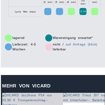
(10
(4 ans)
(6 ans)
(8 ans)
ans)
(1
ans)
11.08
Lycra Mat aqua
lagernd
Wareneingang erwartet*
Lieferzeit: 4-5
nicht /
auf Anfrage (klick)
Wochen
lieferbar
MEHR VON VICARD