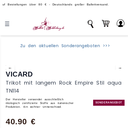
ellungen über 80 € - Deutschlands großer Ballettversand.
Ü
☰
Zu den aktuellen Sonderangeboten >>>
←
→
VICARD
Trikot mit langem Rock Empire Stil aqua
TN114
Der Hersteller verwendet ausschließlich
SONDERANGEBOT
ökologisch zertifizierte Stoffe aus italienischer
Ein echter Unterschied.
Produktion.
40.90 €