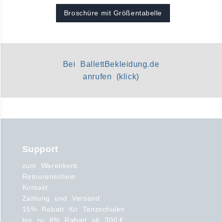
Broschüre mit Größentabelle
Bei BallettBekleidung.de
anrufen (klick)
Support
zum Warenkorb
Retourenschein
Kontakt
Zahlung und Versand
15% Rabatt für Tanzschulen
bis zu 8% Rabatt ab 300 €