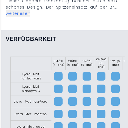
Dieser elegante Ganzanzug besticht durch sein
schönes Design. Der Spitzeneinsatz auf der Br...
weiterlesen
VERFÜGBARKEIT
134/140
104/110
110/116
122/128
152 (12
15
(10
(4 ans)
(6 ans)
(8 ans)
ans)
(1
ans)
Lycra Mat
noir/schwarz
Lycra Mat
blanc/weiß
Lycra Mat rose/rosa
Lycra Mat menthe
Lycra Mat aqua