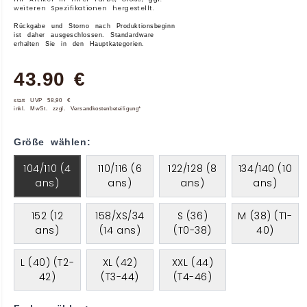
weiteren Spezifikationen hergestellt.
Rückgabe und Storno nach Produktionsbeginn
ist daher ausgeschlossen. Standardware
erhalten Sie in den Hauptkategorien.
43.90 €
statt UVP 58,90 €
inkl. MwSt. zzgl. Versandkostenbeteiligung*
Größe wählen:
104/110 (4
110/116 (6
122/128 (8
134/140 (10
ans)
ans)
ans)
ans)
152 (12
158/XS/34
S (36)
M (38) (T1-
ans)
(14 ans)
(T0-38)
40)
L (40) (T2-
XL (42)
XXL (44)
42)
(T3-44)
(T4-46)