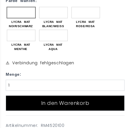
Farbe wählen:
LYCRA MAT
LYCRA MAT
LYCRA MAT
NOIR/SCHWARZ
BLANC/WEISS
ROSE/ROSA
LYCRA MAT
LYCRA MAT
MENTHE
AQUA
⚠️ Verbindung fehlgeschlagen
Menge:
In den Warenkorb
Artikelnummer: RM4520100