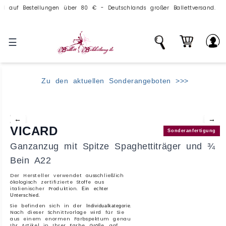
 Bestellungen über 80 € - Deutschlands großer Ballettversand.
☰
Zu den aktuellen Sonderangeboten >>>
←
→
VICARD
Sonderanfertigung
Ganzanzug mit Spitze Spaghettiträger und ¾
Bein A22
Der Hersteller verwendet ausschließlich
ökologisch zertifizierte Stoffe aus
italienischer Produktion.
Ein echter
Unterschied.
Sie befinden sich in der
.
Individualkategorie
Nach dieser Schnittvorlage wird für Sie
aus einem enormen Farbspektum genau
Ihr Artikel in Ihrer Farbe, Größe, ggf.