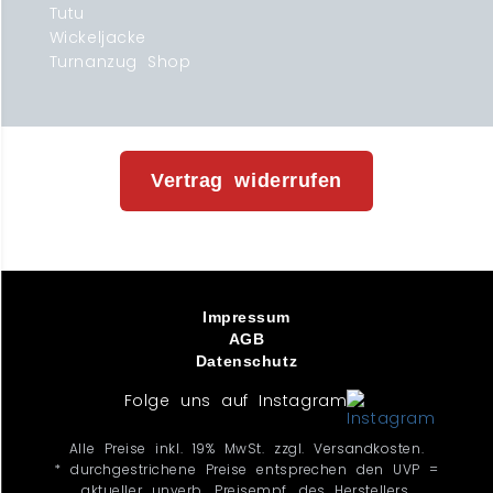
Tutu
Wickeljacke
Turnanzug Shop
Vertrag widerrufen
Impressum
AGB
Datenschutz
Folge uns auf Instagram
Alle Preise inkl. 19% MwSt. zzgl. Versandkosten.
* durchgestrichene Preise entsprechen den UVP =
aktueller unverb. Preisempf. des Herstellers.