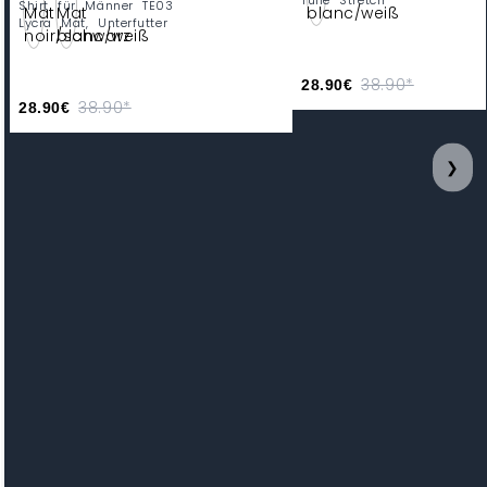
Tulle Stretch
Shirt für Männer TE03
Lycra Mat, Unterfutter
38.90*
28.90€
38.90*
28.90€
❯