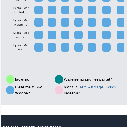
Lycra Mat
Orchidee
Lycra Mat
RoseThe
Lycra Mat
azurin
Lycra Mat
aqua
lagernd
Wareneingang erwartet*
Lieferzeit: 4-5
nicht /
auf Anfrage (klick)
Wochen
lieferbar