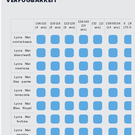
VERFÜGBARKEIT
134/140
104/110
110/116
122/128
152 (12
158/XS/34
S (36)
(10
(4 ans)
(6 ans)
(8 ans)
ans)
(14 ans)
(T0-38)
ans)
Lycra Mat
noir/schwarz
Lycra Mat
blanc/weiß
Lycra Mat
rose/rosa
Lycra Mat
lilas parme
Lycra Mat
terracotta
Lycra Mat
Bleu Royal
Lycra Mat
fuchsia
Lycra Mat
menthe