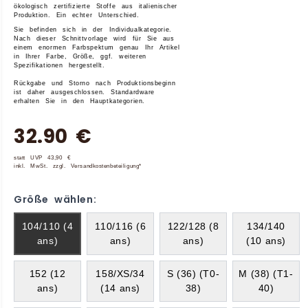
ökologisch zertifizierte Stoffe aus italienischer
Produktion.
Ein echter Unterschied.
Sie befinden sich in der
Individualkategorie
.
Nach dieser Schnittvorlage wird für Sie aus
einem enormen Farbspektum genau Ihr Artikel
in Ihrer Farbe, Größe, ggf. weiteren
Spezifikationen hergestellt.
Rückgabe und Storno nach Produktionsbeginn
ist daher ausgeschlossen. Standardware
erhalten Sie in den Hauptkategorien.
32.90 €
statt UVP 43,90 €
inkl. MwSt. zzgl. Versandkostenbeteiligung*
Größe wählen:
104/110 (4
110/116 (6
122/128 (8
134/140
ans)
ans)
ans)
(10 ans)
152 (12
158/XS/34
S (36) (T0-
M (38) (T1-
ans)
(14 ans)
38)
40)