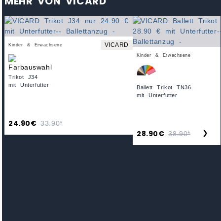
MEHR VON VICARD
VICARD
Kinder & Erwachsene
Kinder & Erwachsene
Trikot J34
mit Unterfutter
Ballett Trikot TN36
mit Unterfutter
24.90€
33.90*
28.90€
❯
38.90*