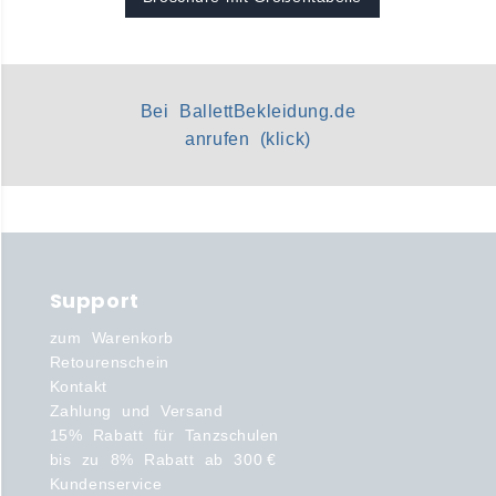
Bei BallettBekleidung.de
anrufen (klick)
Support
zum Warenkorb
Retourenschein
Kontakt
Zahlung und Versand
15% Rabatt für Tanzschulen
bis zu 8% Rabatt ab 300 €
Kundenservice