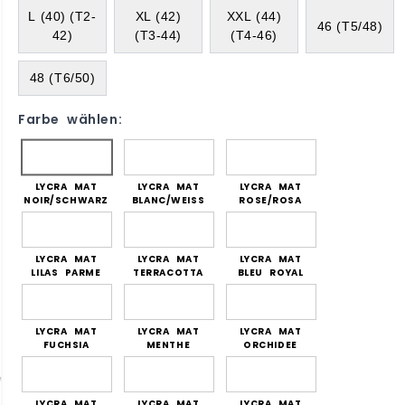
L (40) (T2-
XL (42)
XXL (44)
46 (T5/48)
42)
(T3-44)
(T4-46)
48 (T6/50)
Farbe wählen:
LYCRA MAT
LYCRA MAT
LYCRA MAT
NOIR/SCHWARZ
BLANC/WEISS
ROSE/ROSA
LYCRA MAT
LYCRA MAT
LYCRA MAT
LILAS PARME
TERRACOTTA
BLEU ROYAL
LYCRA MAT
LYCRA MAT
LYCRA MAT
FUCHSIA
MENTHE
ORCHIDEE
LYCRA MAT
LYCRA MAT
LYCRA MAT