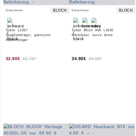
BLOCH
BLOCH
Erwachsene
Erwachsene
Trikot L1567
Trikot Bloch AVA L4265
Spaghettiträger, gekreuzte
Mikrofaser, kurze Arme
Rückenträger
32.90€
42.75*
34.90€
39.90*