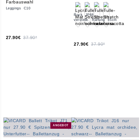
Leggings C10
Rock JP68
verstellb. Raffung 45cm
27.90€
37.90*
27.90€
37.90*
ANGEBOT