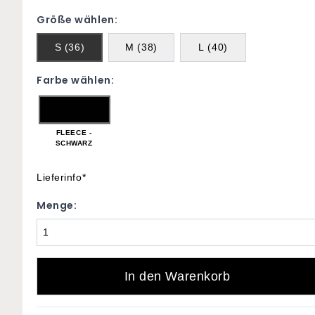
Größe wählen:
S (36)
M (38)
L (40)
Farbe wählen:
FLEECE -
SCHWARZ
Lieferinfo*
Menge:
In den Warenkorb