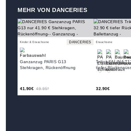
MEHR VON DANCERIES
DANCERIES
Kinder & Erwachsene
Erwachsene
Ganzanzug PARIS G13
Trikot SALINA T1
Stehkragen, Rückenöffnung
tiefer Rückenauss
41.90€
49.95*
32.90€