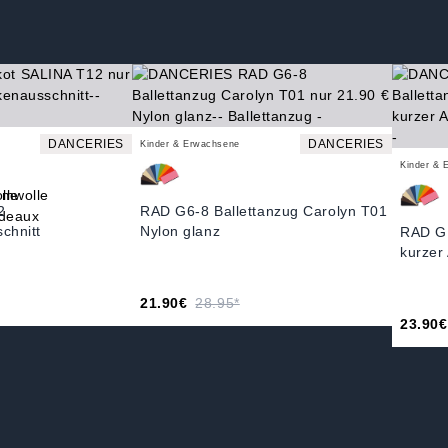
DANCERIES
DANCERIES
Kinder & Erwachsene
Kinder & 
2
RAD G6-8 Ballettanzug Carolyn T01
chnitt
Nylon glanz
RAD G1
kurzer
21.90€
28.95*
23.90€