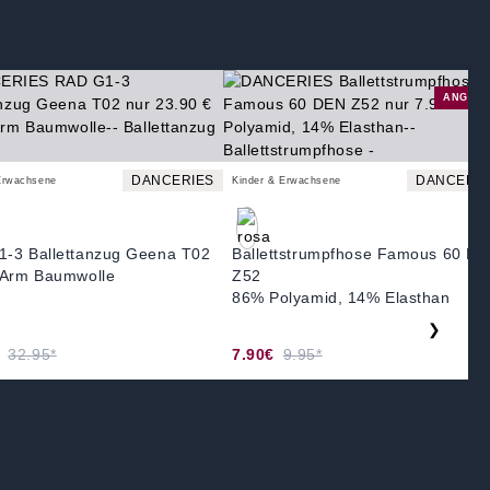
ANGEB
DANCERIES
DANCERIE
Erwachsene
Kinder & Erwachsene
-3 Ballettanzug Geena T02
Ballettstrumpfhose Famous 60 D
 Arm Baumwolle
Z52
86% Polyamid, 14% Elasthan
❯
32.95*
7.90€
9.95*