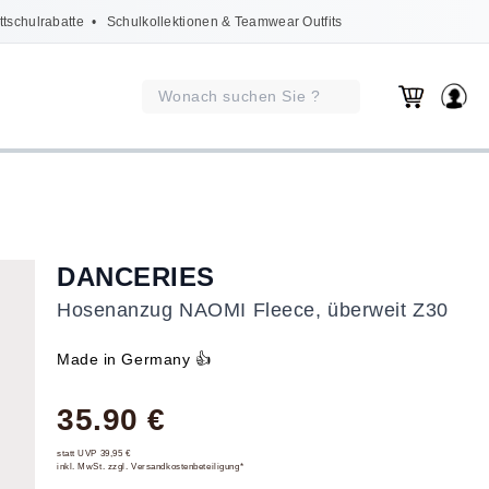
ttschulrabatte
• Schulkollektionen & Teamwear Outfits
DANCERIES
Hosenanzug NAOMI Fleece, überweit Z30
Made in Germany 👍
35.90 €
statt UVP 39,95 €
inkl. MwSt. zzgl. Versandkostenbeteiligung*