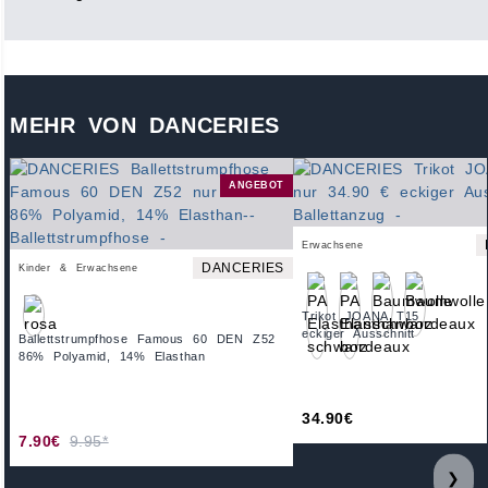
MEHR VON DANCERIES
ANGEBOT
Erwachsene
DANCERIES
Kinder & Erwachsene
Trikot JOANA T15
eckiger Ausschnitt
Ballettstrumpfhose Famous 60 DEN Z52
86% Polyamid, 14% Elasthan
34.90€
7.90€
9.95*
❯