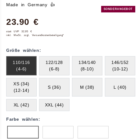
Made in Germany 👍
SONDERANGEBOT
23.90 €
statt UVP 32,95 €
inkl. MwSt. zzgl. Versandkostenbeteiligung*
Größe wählen:
110/116
122/128
134/140
146/152
(4-6)
(6-8)
(8-10)
(10-12)
XS (34)
S (36)
M (38)
L (40)
(12-14)
XL (42)
XXL (44)
Farbe wählen: