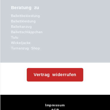
Beratung zu
Ballettbekleidung
Ballettkleidung
Ballettanzug
Ballettschläppchen
Tutu
Wickeljacke
Turnanzug Shop
Vertrag widerrufen
Impressum
AGB