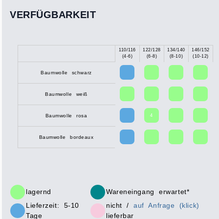
VERFÜGBARKEIT
110/116
122/128
134/140
146/152
X
(4-6)
(6-8)
(8-10)
(10-12)
Baumwolle schwarz
Baumwolle weiß
4
Baumwolle rosa
Baumwolle bordeaux
lagernd
Wareneingang erwartet*
Lieferzeit: 5-10
nicht /
auf Anfrage (klick)
Tage
lieferbar