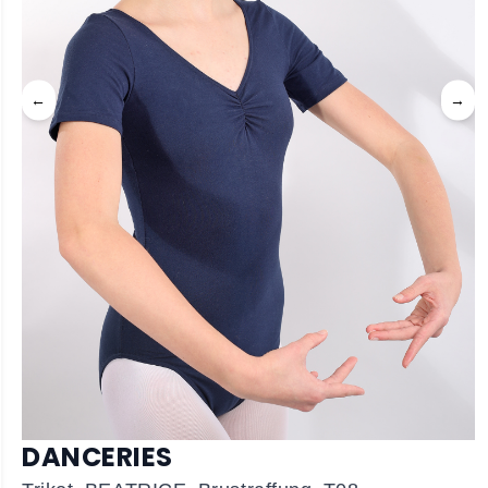
←
→
DANCERIES