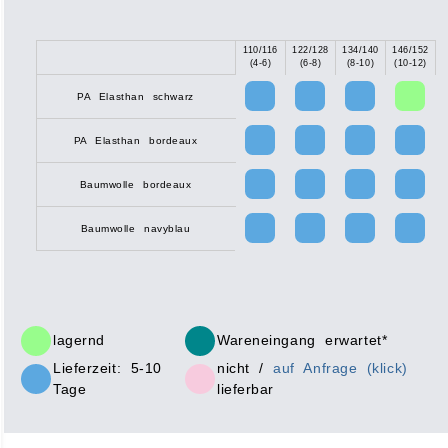
110/116
122/128
134/140
146/152
X
(4-6)
(6-8)
(8-10)
(10-12)
PA Elasthan schwarz
PA Elasthan bordeaux
Baumwolle bordeaux
Baumwolle navyblau
lagernd
Wareneingang erwartet*
Lieferzeit: 5-10
nicht /
auf Anfrage (klick)
Tage
lieferbar