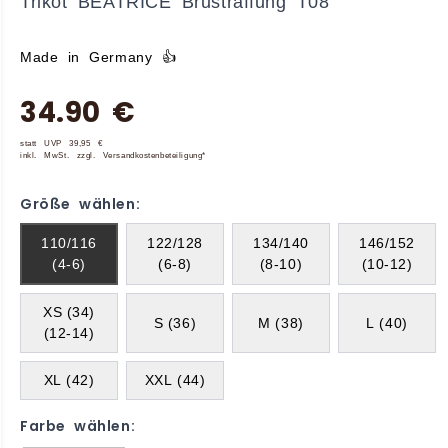
Trikot BEATRICE Brustraffung T08
Made in Germany 👍
34.90 €
statt UVP 39,95 €
inkl. MwSt. zzgl. Versandkostenbeteiligung*
Größe wählen:
110/116
122/128
134/140
146/152
(4-6)
(6-8)
(8-10)
(10-12)
XS (34)
S (36)
M (38)
L (40)
(12-14)
XL (42)
XXL (44)
Farbe wählen: