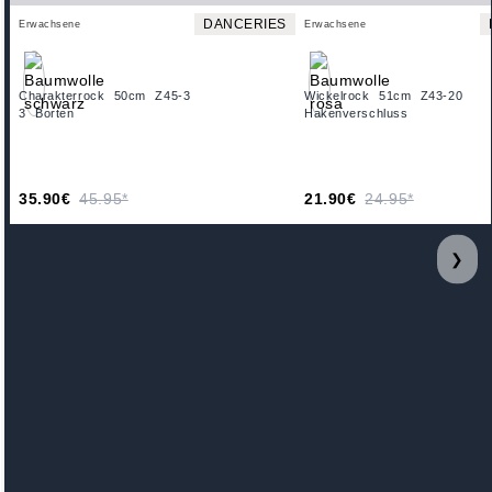
DANCERIES
Erwachsene
Erwachsene
Charakterrock 50cm Z45-3
Wickelrock 51cm Z43-20
3 Borten
Hakenverschluss
35.90€
45.95*
21.90€
24.95*
❯