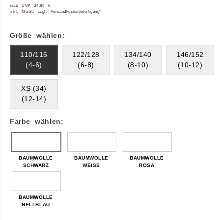
statt UVP 34,95 €
inkl. MwSt. zzgl. Versandkostenbeteiligung*
Größe wählen:
110/116
122/128
134/140
146/152
(4-6)
(6-8)
(8-10)
(10-12)
XS (34)
(12-14)
Farbe wählen:
BAUMWOLLE
BAUMWOLLE
BAUMWOLLE
SCHWARZ
WEISS
ROSA
BAUMWOLLE
HELLBLAU