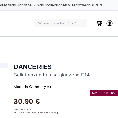
allettschulrabatte
• Schulkollektionen & Teamwear Outfits
DANCERIES
Ballettanzug Louisa glänzend F14
Made in Germany 👍
SONDERANGEBOT
30.90 €
statt UVP 37,95 €
inkl. MwSt. zzgl. Versandkostenbeteiligung*