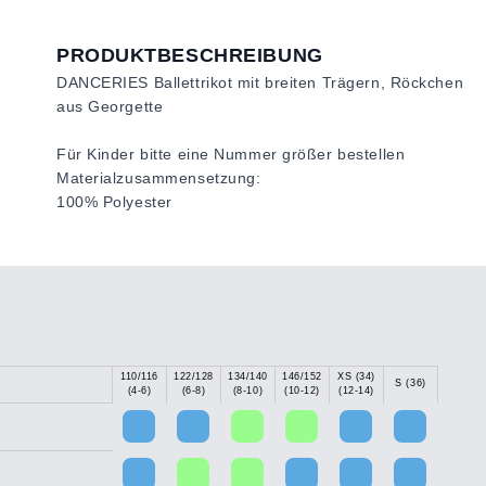
PRODUKTBESCHREIBUNG
DANCERIES Ballettrikot mit breiten Trägern, Röckchen
aus Georgette
Für Kinder bitte eine Nummer größer bestellen
Materialzusammensetzung:
100% Polyester
110/116
122/128
134/140
146/152
XS (34)
S (36)
(4-6)
(6-8)
(8-10)
(10-12)
(12-14)