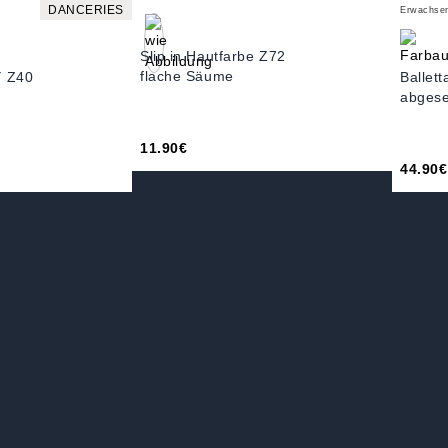
DANCERIES
Erwachse
Slip in Hautfarbe Z72
flache Säume
Y Z40
Ballet
abgeset
11.90€
44.90€