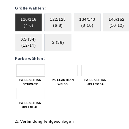
Größe wählen:
110/116
122/128
134/140
146/152
(4-6)
(6-8)
(8-10)
(10-12)
XS (34)
S (36)
(12-14)
Farbe wählen:
PA ELASTHAN
PA ELASTHAN
PA ELASTHAN
SCHWARZ
WEISS
HELLROSA
PA ELASTHAN
HELLBLAU
⚠️ Verbindung fehlgeschlagen