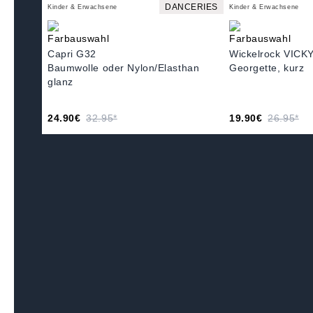
DANCERIES
Kinder & Erwachsene
Kinder & Erwachsene
Capri G32
Wickelrock VICK
Baumwolle oder Nylon/Elasthan
Georgette, kurz
glanz
24.90€
32.95*
19.90€
26.95*