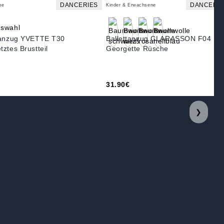
DANCERIES
DANCERIE
ne
Kinder & Erwachsene
tanzug YVETTE T30
Ballettanzug CLARASSON F04
ztes Brustteil
Georgette Rüsche
31.90€
❯