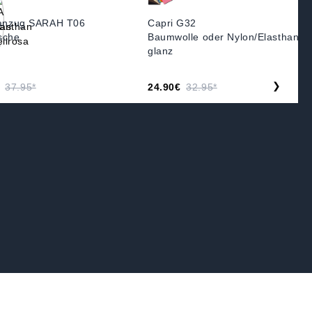
tanzug SARAH T06
Capri G32
sche
Baumwolle oder Nylon/Elasthan
glanz
❯
37.95*
24.90€
32.95*