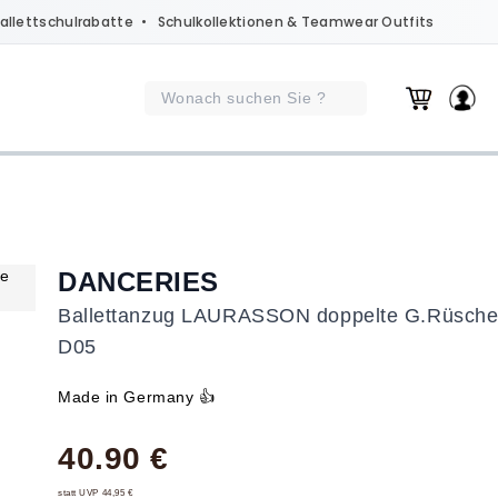
allettschulrabatte
• Schulkollektionen & Teamwear Outfits
DANCERIES
Ballettanzug LAURASSON doppelte G.Rüsch
D05
Made in Germany 👍
40.90 €
statt UVP 44,95 €