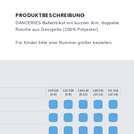
PRODUKTBESCHREIBUNG
DANCERIES Balletttrikot mit kurzem Arm, doppelte
Rüsche aus Georgette (100% Polyester)
Für Kinder bitte eine Nummer größer bestellen
110/116
122/128
134/140
146/152
XS (34)
(4-6)
(6-8)
(8-10)
(10-12)
(12-14)