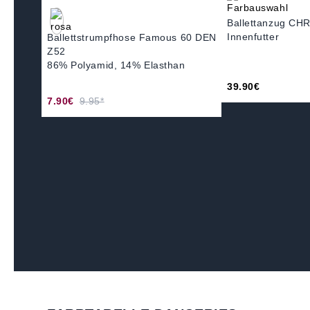
Ballettanzug CH
Innenfutter
Ballettstrumpfhose Famous 60 DEN
Z52
86% Polyamid, 14% Elasthan
39.90€
7.90€
9.95*