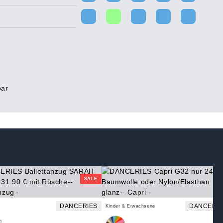
bar
SALE
DANCERIES
DANCERIE
Kinder & Erwachsene