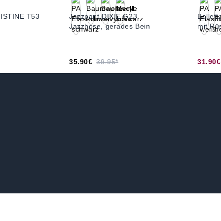
RISTINE T53
Jazzpant DIXIE G23
Ballet
Jazzhose, gerades Bein
mit Rü
35.90€
39.95*
31.90€