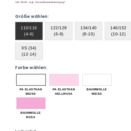
inkl. MwSt. zzgl. Versandkostenbeteiligung*
Größe wählen:
110/116
122/128
134/140
146/152
(4-6)
(6-8)
(8-10)
(10-12)
XS (34)
(12-14)
Farbe wählen:
PA ELASTHAN
PA ELASTHAN
BAUMWOLLE
WEISS
HELLROSA
WEISS
BAUMWOLLE
ROSA