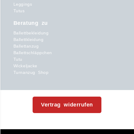
Leggings
Tutus
Beratung zu
Ballettbekleidung
Ballettkleidung
Ballettanzug
Ballettschläppchen
Tutu
Wickeljacke
Turnanzug Shop
Vertrag widerrufen