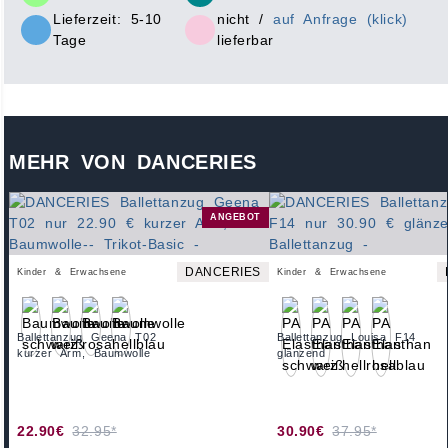
Lieferzeit: 5-10
nicht /
auf Anfrage (klick)
Tage
lieferbar
MEHR VON DANCERIES
ANGEBOT
DANCERIES
Kinder & Erwachsene
Kinder & Erwachsene
Ballettanzug Geena T02
Ballettanzug Louisa F14
kurzer Arm, Baumwolle
glänzend
22.90€
32.95*
30.90€
37.95*