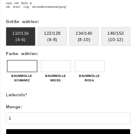
statt UVP 39,95 €
inkl. MwSt. zzgl. Versandkostenbeteiligung*
Größe wählen:
110/116
122/128
134/140
146/152
(4-6)
(6-8)
(8-10)
(10-12)
Farbe wählen:
BAUMWOLLE
BAUMWOLLE
BAUMWOLLE
SCHWARZ
WEISS
ROSA
Lieferinfo*
Menge: