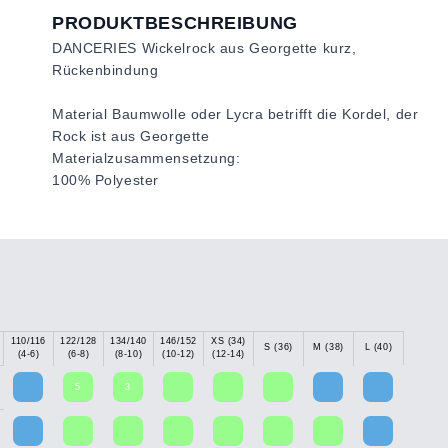
PRODUKTBESCHREIBUNG
DANCERIES Wickelrock aus Georgette kurz,
Rückenbindung
Material Baumwolle oder Lycra betrifft die Kordel, der
Rock ist aus Georgette
Materialzusammensetzung:
100% Polyester
110/116
122/128
134/140
146/152
XS (34)
S (36)
M (38)
L (40)
(4-6)
(6-8)
(8-10)
(10-12)
(12-14)
5
3