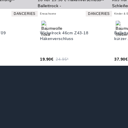
DANCERIES
DANCERIES
Erwachsene
Kinder & 
T09
Wickelrock 46cm Z43-18
Ballet
Hakenverschluss
kurzer
19.90€
24.95*
37.90€