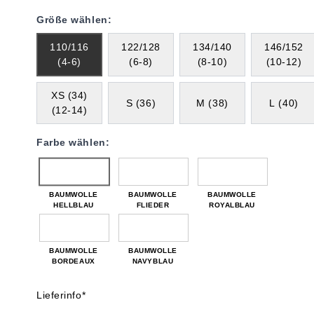
Größe wählen:
110/116
122/128
134/140
146/152
(4-6)
(6-8)
(8-10)
(10-12)
XS (34)
S (36)
M (38)
L (40)
(12-14)
Farbe wählen:
BAUMWOLLE
BAUMWOLLE
BAUMWOLLE
HELLBLAU
FLIEDER
ROYALBLAU
BAUMWOLLE
BAUMWOLLE
BORDEAUX
NAVYBLAU
Lieferinfo*