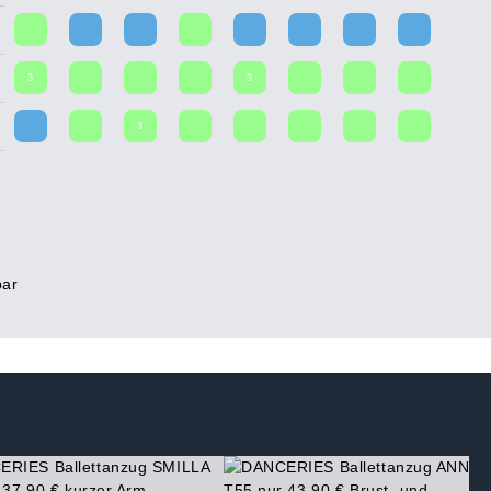
3
3
3
bar