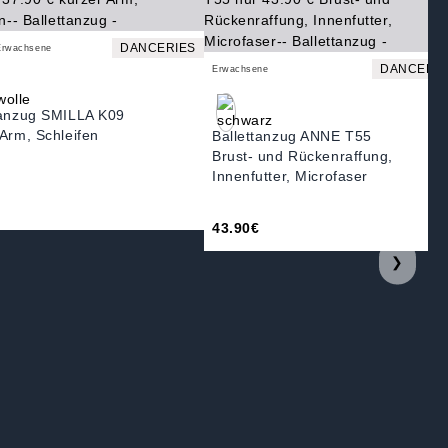
DANCERIES
Erwachsene
DANCERIE
Erwachsene
tanzug SMILLA K09
 Arm, Schleifen
Ballettanzug ANNE T55
Brust- und Rückenraffung,
Innenfutter, Microfaser
43.90€
❯