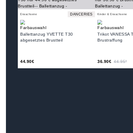
DANCERIES
Erwachsene
Kinder & Erwachsene
Ballettanzug YVETTE T30
Trikot VANESSA 
abgesetztes Brustteil
Brustraffung
44.90€
36.90€
44.95*