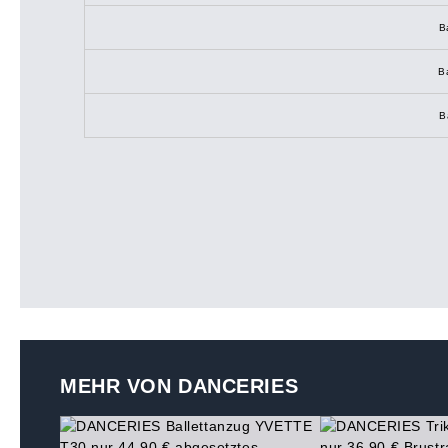
B
B
B
MEHR VON DANCERIES