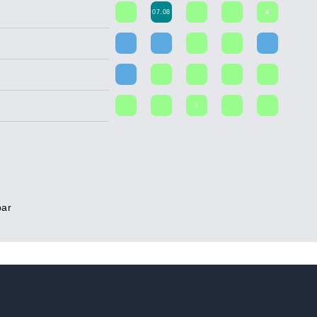
07.08
4
5
bar