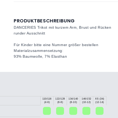
PRODUKTBESCHREIBUNG
DANCERIES Trikot mit kurzem Arm, Brust und Rücken
runder Ausschnitt
Für Kinder bitte eine Nummer größer bestellen
Materialzusammensetzung:
93% Baumwolle, 7% Elasthan
110/116
122/128
134/140
146/152
XS (34)
(4-6)
(6-8)
(8-10)
(10-12)
(12-14)