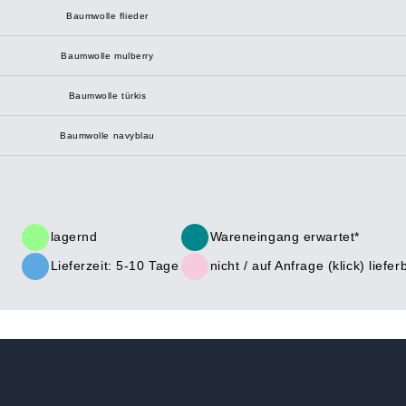
Baumwolle flieder
Baumwolle mulberry
Baumwolle türkis
Baumwolle navyblau
lagernd
Wareneingang erwartet*
Lieferzeit: 5-10 Tage
nicht /
auf Anfrage (klick)
liefer