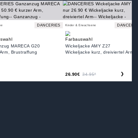
DANCERIES
DANCERIE
ne
Kinder & Erwachsene
nzug MARECA G20
Wickeljacke AMY Z27
 Arm, Brustraffung
Wickeljacke kurz, dreiviertel Arm
❯
26.90€
34.95*