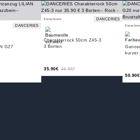
DANCERIES
Erwachsene
DANCERIES
Erwachse
Charakterrock 50cm Z45-3
3 Borten
AN G27
Ganza
kurzer
35.90€
45.95*
50.90€