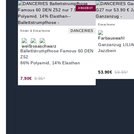
ANGEBOT
Erwachsene
DANCERIES
Kinder & Erwachsene
Ganzanzug LILI
Jazzbein
Ballettstrumpfhose Famous 60 DEN
Z52
86% Polyamid, 14% Elasthan
53.90€
59.95*
7.90€
9.95*