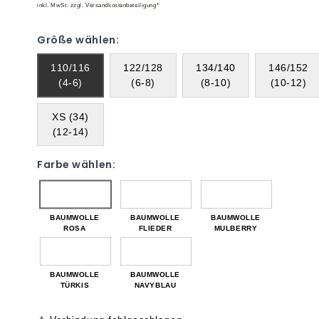
inkl. MwSt. zzgl. Versandkostenbeteiligung*
Größe wählen:
110/116
122/128
134/140
146/152
(4-6)
(6-8)
(8-10)
(10-12)
XS (34)
(12-14)
Farbe wählen:
BAUMWOLLE
BAUMWOLLE
BAUMWOLLE
ROSA
FLIEDER
MULBERRY
BAUMWOLLE
BAUMWOLLE
TÜRKIS
NAVYBLAU