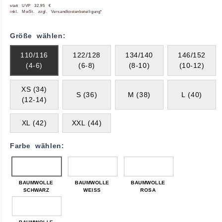
statt UVP 32,95 €
inkl. MwSt. zzgl. Versandkostenbeteiligung*
Größe wählen:
110/116
122/128
134/140
146/152
(4-6)
(6-8)
(8-10)
(10-12)
XS (34)
S (36)
M (38)
L (40)
(12-14)
XL (42)
XXL (44)
Farbe wählen:
BAUMWOLLE
BAUMWOLLE
BAUMWOLLE
SCHWARZ
WEISS
ROSA