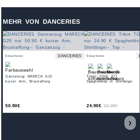
MEHR VON DANCERIES
DANCERIES
Erwachsene
Erwachsene
Ganzanzug MARECA G20
Trikot TORI Z21
kurzer Arm, Brustraffung
Spaghettitop in Shirtlänge
50.90€
24.90€
32.95*
❯