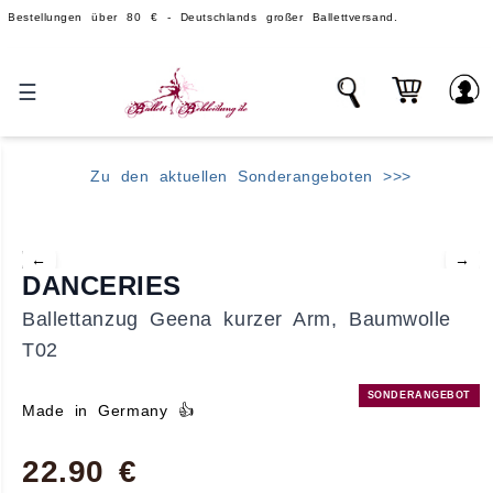
lungen über 80 € - Deutschlands großer Ballettversand.
Über 1
☰
Zu den aktuellen Sonderangeboten >>>
←
→
DANCERIES
Ballettanzug Geena kurzer Arm, Baumwolle
T02
SONDERANGEBOT
Made in Germany 👍
22.90 €