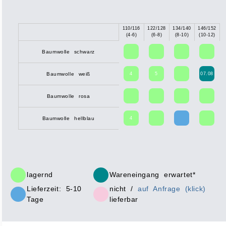
110/116
122/128
134/140
146/152
X
(4-6)
(6-8)
(8-10)
(10-12)
Baumwolle schwarz
4
5
07.08
Baumwolle weiß
Baumwolle rosa
4
Baumwolle hellblau
lagernd
Wareneingang erwartet*
Lieferzeit: 5-10
nicht /
auf Anfrage (klick)
Tage
lieferbar