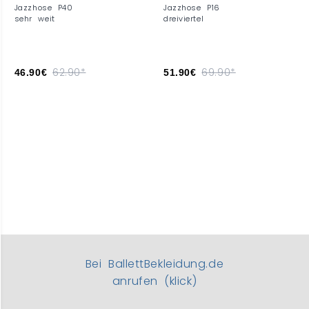
Jazzhose P40
Jazzhose P16
sehr weit
dreiviertel
62.90*
69.90*
46.90€
51.90€
Bei BallettBekleidung.de
anrufen (klick)