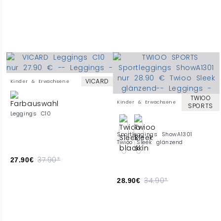
VICARD
Kinder & Erwachsene
TWIOO
Kinder & Erwachsene
SPORTS
Leggings C10
Sportleggings ShowA1301
Twioo Sleek glänzend
37.90*
27.90€
34.90*
28.90€