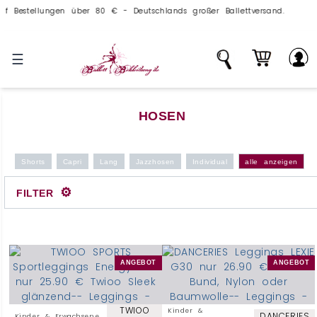
llungen über 80 € - Deutschlands großer Ballettversand.
☰
HOSEN
Shorts
Capri
Lang
Jazzhosen
Individual
alle anzeigen
⚙
FILTER
ANGEBOT
ANGEBOT
TWIOO
Kinder &
DANCERIES
Kinder & Erwachsene