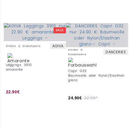
SALE
AGIVA
Kinder & Erwachsene
Kinder &
DANCERIES
Erwachsene
Leggings 3910
amarante
Capri G32
Baumwolle oder Nylon/Elasthan
glanz
22.90€
32.95*
24.90€