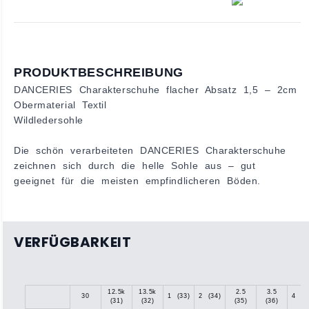
PRODUKTBESCHREIBUNG
DANCERIES Charakterschuhe flacher Absatz 1,5 – 2cm
Obermaterial Textil
Wildledersohle
Die schön verarbeiteten DANCERIES Charakterschuhe
zeichnen sich durch die helle Sohle aus – gut
geeignet für die meisten empfindlicheren Böden.
VERFÜGBARKEIT
12.5k
13.5k
2.5
3.5
30
1 (33)
2 (34)
4 (3
(31)
(32)
(35)
(36)