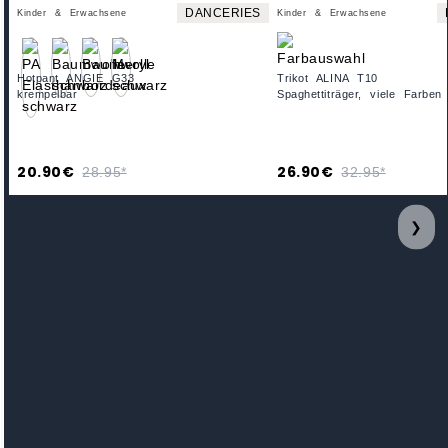
DANCERIES
Kinder & Erwachsene
Kinder & Erwachsene
Hotpant ANGIE G33
Trikot ALINA T10
krempelbar
Spaghettiträger, viele Farben
20.90€
26.90€
28.95*
32.95*
❯