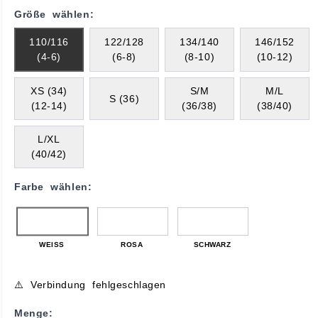
Größe wählen:
110/116
122/128
134/140
146/152
(4-6)
(6-8)
(8-10)
(10-12)
XS (34)
S/M
M/L
S (36)
(12-14)
(36/38)
(38/40)
L/XL
(40/42)
Farbe wählen:
WEISS
ROSA
SCHWARZ
⚠️ Verbindung fehlgeschlagen
Menge: