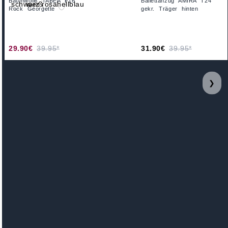
Baumwolle TABEA F16
Ballettanzug AMIRA T24
Rock Georgette
gekr. Träger hinten
29.90€
39.95*
31.90€
39.95*
❯