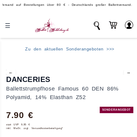
auf Bestellungen über 80 € - Deutschlands großer Ballettversand.
☰
Zu den aktuellen Sonderangeboten >>>
←
→
DANCERIES
Ballettstrumpfhose Famous 60 DEN 86%
Polyamid, 14% Elasthan Z52
SONDERANGEBOT
7.90 €
statt UVP 9,95 €
inkl. MwSt. zzgl. Versandkostenbeteiligung*