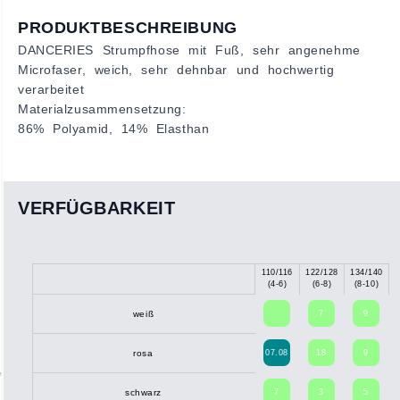
PRODUKTBESCHREIBUNG
DANCERIES Strumpfhose mit Fuß, sehr angenehme
Microfaser, weich, sehr dehnbar und hochwertig
verarbeitet
Materialzusammensetzung:
86% Polyamid, 14% Elasthan
VERFÜGBARKEIT
110/116
122/128
134/140
1
(4-6)
(6-8)
(8-10)
7
9
weiß
07.08
18
9
rosa
7
3
5
schwarz