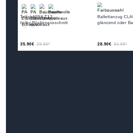
Trikot NINA T13
Ballettanzug CL
tiefer Rückenausschnitt
glänzend oder B
35.90€
39.95*
28.90€
32.95*