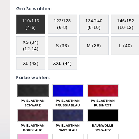
Größe wählen:
110/116
122/128
134/140
146/152
(4-6)
(6-8)
(8-10)
(10-12)
XS (34)
S (36)
M (38)
L (40)
(12-14)
XL (42)
XXL (44)
Farbe wählen:
PA ELASTHAN
PA ELASTHAN
PA ELASTHAN
SCHWARZ
PRUSSIABLAU
RUBINROT
PA ELASTHAN
PA ELASTHAN
BAUMWOLLE
BORDEAUX
NAVYBLAU
SCHWARZ