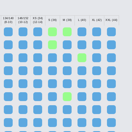
134/140
146/152
XS (34)
S (36)
M (38)
L (40)
XL (42)
XXL (44)
(8-10)
(10-12)
(12-14)