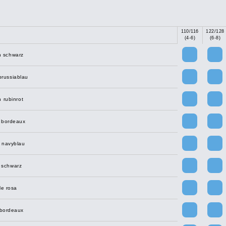
110/116
122/128
(4-6)
(6-8)
n schwarz
prussiablau
 rubinrot
 bordeaux
 navyblau
 schwarz
e rosa
bordeaux