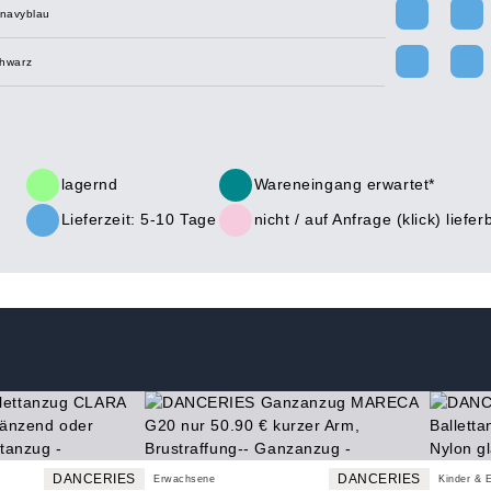
navyblau
chwarz
lagernd
Wareneingang erwartet*
Lieferzeit: 5-10 Tage
nicht /
auf Anfrage (klick)
liefer
DANCERIES
DANCERIES
Erwachsene
Kinder & 