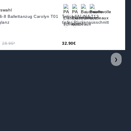
-8 Ballettanzug Carolyn T01
Trikot SALINA T12
glanz
tiefer Rückenausschnitt
28.95*
32.90€
❯