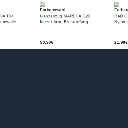
ARA T04
Ganzanzug MARECA G20
RAD G6
aumwolle
kurzer Arm, Brustraffung
Nylon 
50.90€
21.90€