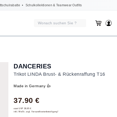
ttschulrabatte
• Schulkollektionen & Teamwear Outfits
DANCERIES
Trikot LINDA Brust- & Rückenraffung T16
Made in Germany 👍
37.90 €
statt UVP 39,95 €
inkl. MwSt. zzgl. Versandkostenbeteiligung*