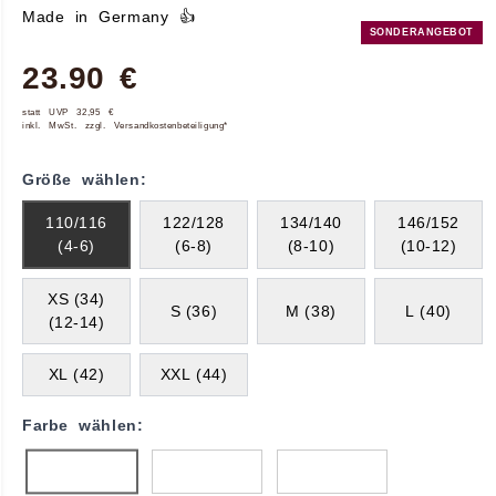
Made in Germany 👍
SONDERANGEBOT
23.90 €
statt UVP 32,95 €
inkl. MwSt. zzgl. Versandkostenbeteiligung*
Größe wählen:
110/116
122/128
134/140
146/152
(4-6)
(6-8)
(8-10)
(10-12)
XS (34)
S (36)
M (38)
L (40)
(12-14)
XL (42)
XXL (44)
Farbe wählen: