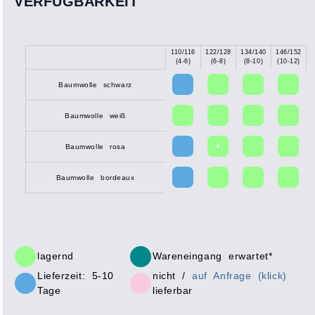
VERFÜGBARKEIT
110/116
122/128
134/140
146/152
X
(4-6)
(6-8)
(8-10)
(10-12)
Baumwolle schwarz
Baumwolle weiß
4
Baumwolle rosa
Baumwolle bordeaux
lagernd
Wareneingang erwartet*
Lieferzeit: 5-10
nicht /
auf Anfrage (klick)
Tage
lieferbar