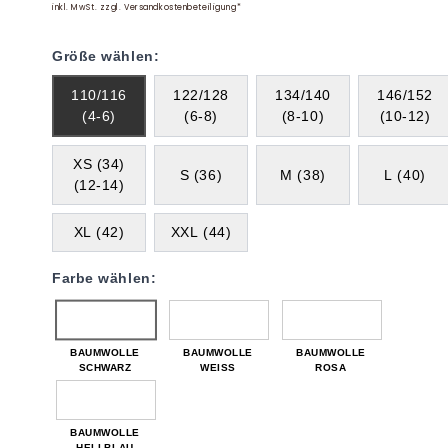
inkl. MwSt. zzgl. Versandkostenbeteiligung*
Größe wählen:
110/116
122/128
134/140
146/152
(4-6)
(6-8)
(8-10)
(10-12)
XS (34)
S (36)
M (38)
L (40)
(12-14)
XL (42)
XXL (44)
Farbe wählen:
BAUMWOLLE
BAUMWOLLE
BAUMWOLLE
SCHWARZ
WEISS
ROSA
BAUMWOLLE
HELLBLAU