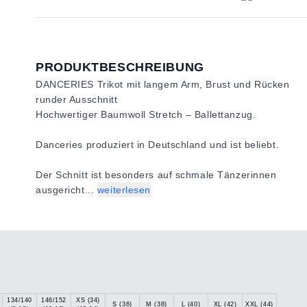
PRODUKTBESCHREIBUNG
DANCERIES Trikot mit langem Arm, Brust und Rücken
runder Ausschnitt
Hochwertiger Baumwoll Stretch – Ballettanzug.
Danceries produziert in Deutschland und ist beliebt.
Der Schnitt ist besonders auf schmale Tänzerinnen
ausgericht...
weiterlesen
134/140
146/152
XS (34)
S (36)
M (38)
L (40)
XL (42)
XXL (44)