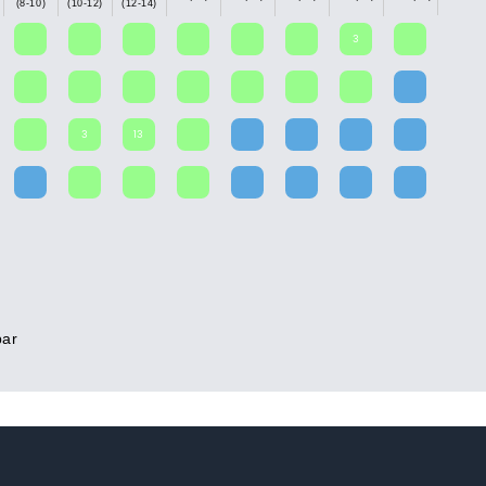
(8-10)
(10-12)
(12-14)
3
3
13
bar