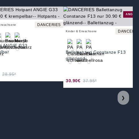
ANGEB
DANCERIES
Erwachsene
DANCERIE
Kinder & Erwachsene
nt ANGIE G33
lbar
Ballettanzug Constanze F13
glänzend
28.95*
30.90€
37.95*
❯