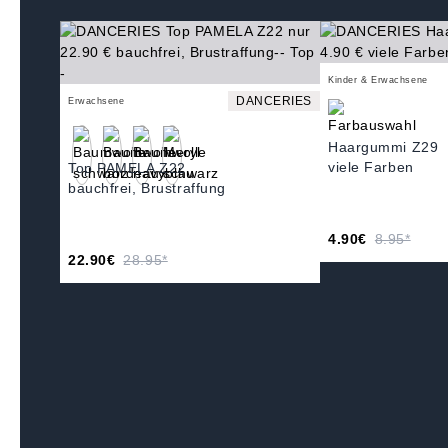
Kinder & Erwachsene
DANCERIES
Erwachsene
Haargummi Z29
viele Farben
Top PAMELA Z22
bauchfrei, Brustraffung
4.90€
8.95*
22.90€
28.95*