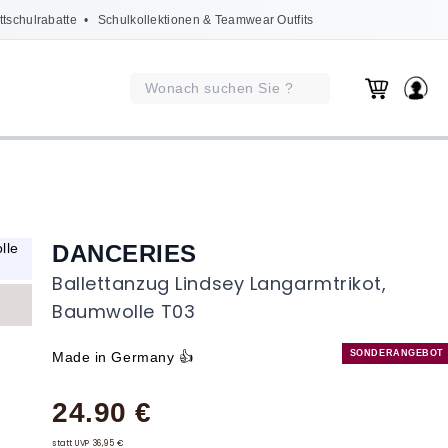
ttschulrabatte
• Schulkollektionen & Teamwear Outfits
DANCERIES
Ballettanzug Lindsey Langarmtrikot,
Baumwolle T03
SONDERANGEBOT
Made in Germany 👍
24.90 €
statt UVP 36,95 €