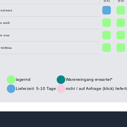
(4-6)
(6-8)
 schwarz
e weiß
e rosa
hellblau
lagernd
Wareneingang erwartet*
Lieferzeit: 5-10 Tage
nicht /
auf Anfrage (klick)
liefer