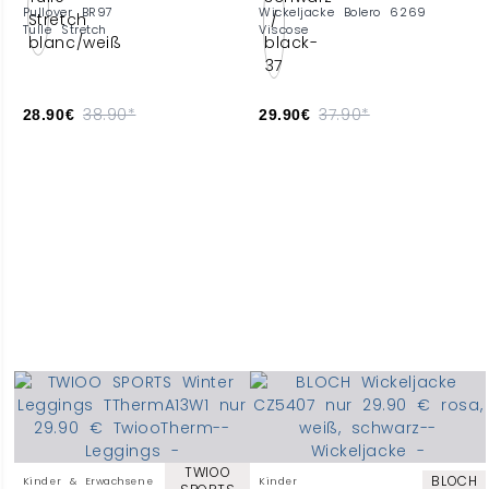
Pullover BR97
Wickeljacke Bolero 6269
Tulle Stretch
Viscose
38.90*
37.90*
28.90€
29.90€
TWIOO
BLOCH
Kinder & Erwachsene
Kinder