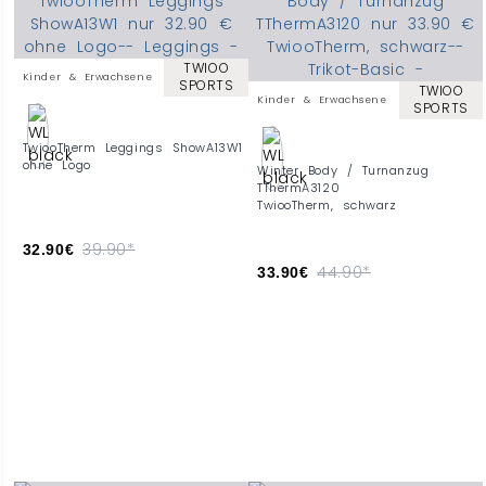
TWIOO
Kinder & Erwachsene
SPORTS
TWIOO
Kinder & Erwachsene
SPORTS
TwiooTherm Leggings ShowA13W1
ohne Logo
Winter Body / Turnanzug
TThermA3120
TwiooTherm, schwarz
39.90*
32.90€
44.90*
33.90€