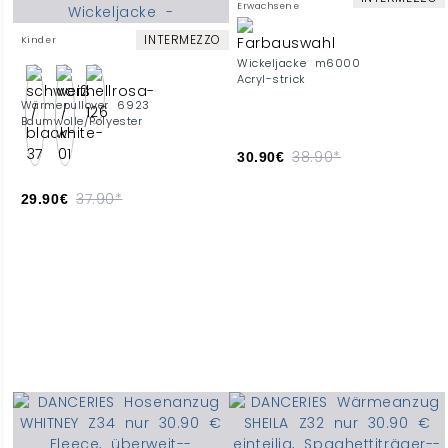
Erwachsene
INTERMEZZO
Kinder
Wickeljacke m6000
Acryl-strick
Wärmepullover 6923
Baumwolle/Polyester
38.90*
30.90€
37.90*
29.90€