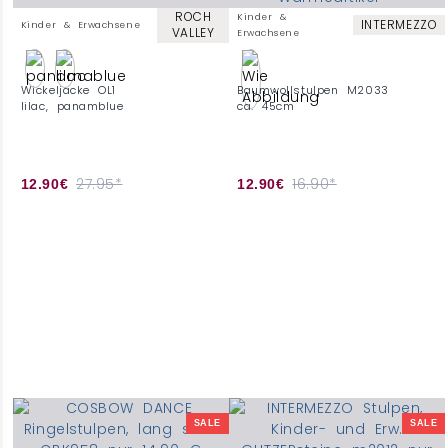
ROCH
Kinder &
INTERMEZZO
Kinder & Erwachsene
VALLEY
Erwachsene
Wickeljacke OL1
Baumwollstulpen M2033
lilac, panamblue
ca. 45cm
27.95*
16.90*
12.90€
12.90€
SALE
SALE