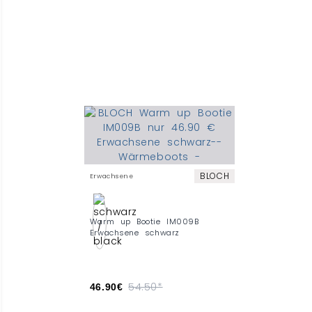
BLOCH
Erwachsene
Warm up Bootie IM009B
Erwachsene schwarz
54.50*
46.90€