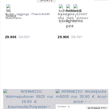
SPORTS
Winter Leggings TThermA13W1
Wickeljacke CZ5407
TwiooTherm
rosa, weiß, schwarz
39.90*
38.75*
29.90€
29.90€
Kinder &
INTERMEZZO