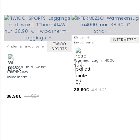
Kinder &
INTERMEZZO
Erwachsene
TWIOO
Kinder & Erwachsene
SPORTS
Wärmeanzug m4000
Strick
Leggings mid waist
TThermA14W1
TwiooTherm |
48.90*
38.90€
44.90*
36.90€