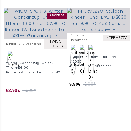
ANGEBOT
Kinder &
INTERMEZZO
Erwachsene
TWIOO
Kinder & Erwachsene
SPORTS
Stulpen, Kinder- und Erw.
M2030
Winter Ganzanzug Unisex
45/35cm, o. Fersenloch
TThermB6100
RückenRV, TwiooTherm bis 4XL
12.90*
9.90€
79.90*
62.90€