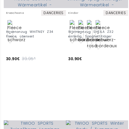
DANCERIES
DANCERIES
Erwachsene
Kinder
Hosenanzug WHITNEY Z34
Wärmeanzug SHEILA Z32
Fleece, überweit
einteilig, Spaghettiträger
39.95*
30.90€
30.90€