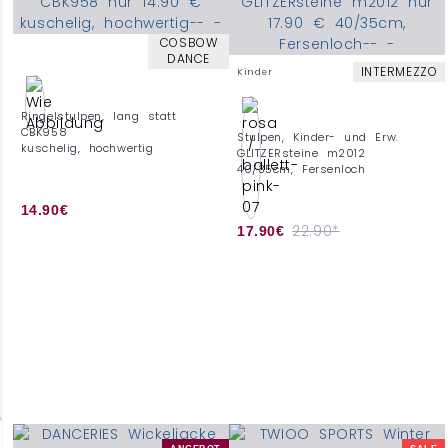
COSBOW
DANCE
INTERMEZZO
Kinder
Ringelstulpen, lang statt
CBK958
Stulpen, Kinder- und Erw.
kuschelig, hochwertig
GLITZERsteine m2012
40/35cm, Fersenloch
14.90€
22.90*
17.90€