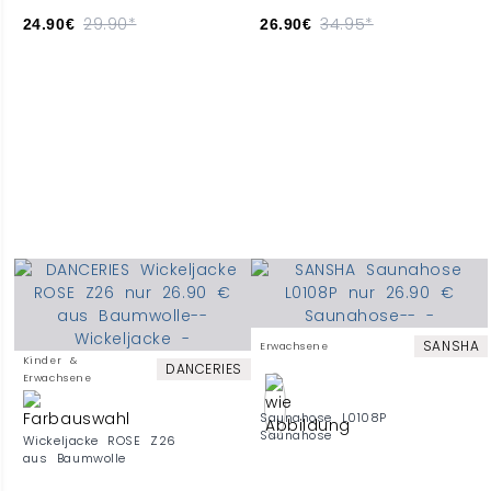
29.90*
34.95*
24.90€
26.90€
SANSHA
Erwachsene
Kinder &
DANCERIES
Erwachsene
Saunahose L0108P
Saunahose
Wickeljacke ROSE Z26
aus Baumwolle