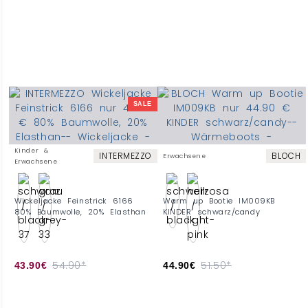
SALE
Kinder &
INTERMEZZO
BLOCH
Erwachsene
Erwachsene
Wickeljacke Feinstrick 6166
Warm up Bootie IM009KB
80% Baumwolle, 20% Elasthan
KINDER schwarz/candy
54.90*
51.50*
43.90€
44.90€