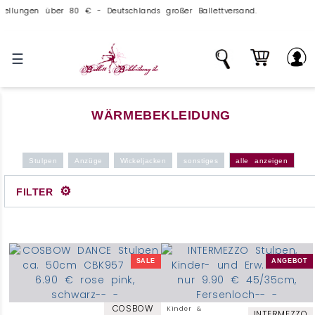
n über 80 € - Deutschlands großer Ballettversand.
Über 100.000 Te
☰
WÄRMEBEKLEIDUNG
Stulpen
Anzüge
Wickeljacken
sonstiges
alle anzeigen
⚙
FILTER
SALE
ANGEBOT
COSBOW
Kinder &
INTERMEZZO