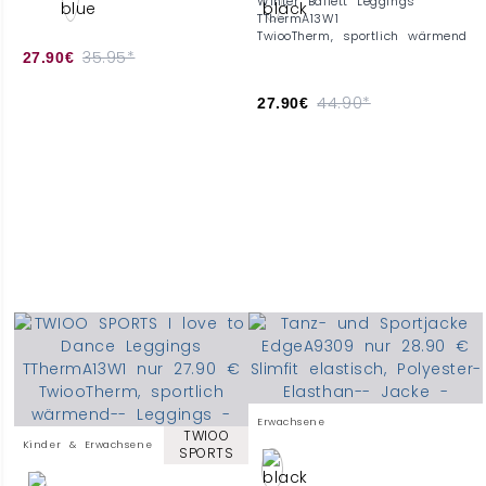
Winter Ballett Leggings
TThermA13W1
TwiooTherm, sportlich wärmend
35.95*
27.90€
44.90*
27.90€
Erwachsene
TWIOO
Kinder & Erwachsene
SPORTS