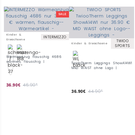
SALE
Kinder &
INTERMEZZO
Erwachsene
TWIOO
Kinder & Erwachsene
SPORTS
Wärmeanzug flauschig 4686
wärmen, flauschig |
TwiooTherm Leggings ShowA14W1
MID WAIST ohne Logo |
46.90*
36.90€
44.90*
36.90€