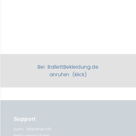
Bei BallettBekleidung.de
anrufen (klick)
Support
zum Warenkorb
Retourenschein