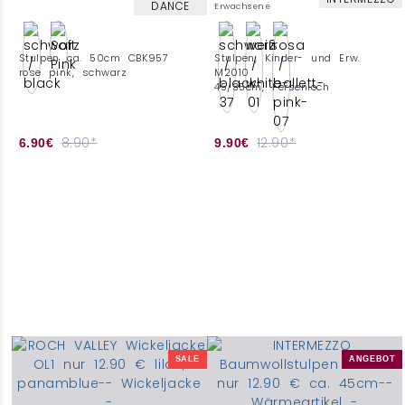
DANCE
Erwachsene
Stulpen ca. 50cm CBK957
Stulpen, Kinder- und Erw.
rose pink, schwarz
M2010
45/35cm, Fersenloch
8.90*
12.90*
6.90€
9.90€
SALE
ANGEBOT