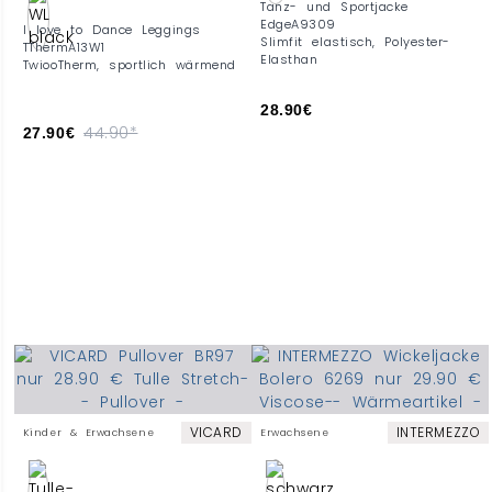
Tanz- und Sportjacke
EdgeA9309
I love to Dance Leggings
Slimfit elastisch, Polyester-
TThermA13W1
Elasthan
TwiooTherm, sportlich wärmend
28.90€
44.90*
27.90€
VICARD
INTERMEZZO
Kinder & Erwachsene
Erwachsene