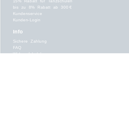
15% Rabatt für Tanzschulen
bis zu 8% Rabatt ab 300 €
Kundenservice
Kunden-Login
Info
Sichere Zahlung
FAQ
Widerrufsbelehrung
Über uns
Produkte
Ballettanzug
Ballettschläppchen
Spitzenschuhe
Strumpfhosen
Ganzanzüge
Leggings
Tutus