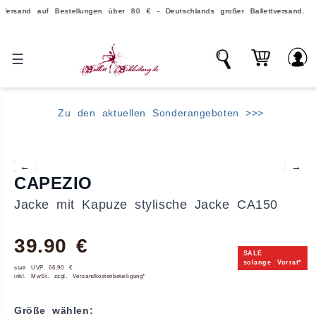
uf Bestellungen über 80 € - Deutschlands großer Ballettversand.
☰
Zu den aktuellen Sonderangeboten >>>
←
→
CAPEZIO
Jacke mit Kapuze stylische Jacke CA150
39.90 €
SALE
solange Vorrat*
statt UVP 66,90 €
inkl. MwSt. zzgl. Versandkostenbeteiligung*
Größe wählen: