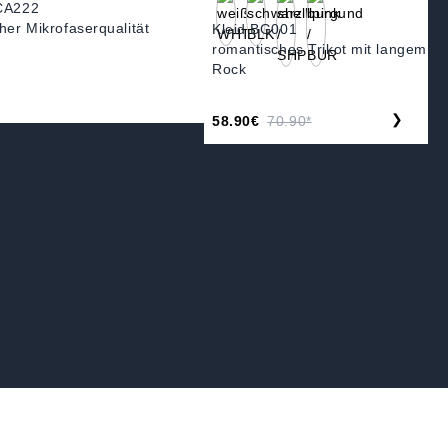
CA222
her Mikrofaserqualität
Kleid BG001
romantisches Trikot mit langem
Rock
❯
58.90€
70.90*