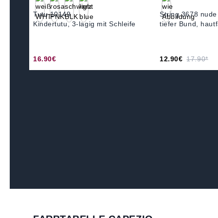
Tutu 10149
String 3678 nude
Kindertutu, 3-lagig mit Schleife
tiefer Bund, hau
16.90€
12.90€
17.90*