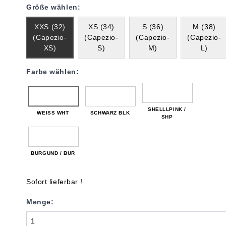
Größe wählen:
XXS (32)
XS (34)
S (36)
M (38)
(Capezio-
(Capezio-
(Capezio-
(Capezio-
XS)
S)
M)
L)
Farbe wählen:
SHELLLPINK /
WEISS WHT
SCHWARZ BLK
SHP
BURGUND / BUR
Sofort lieferbar !
Menge: