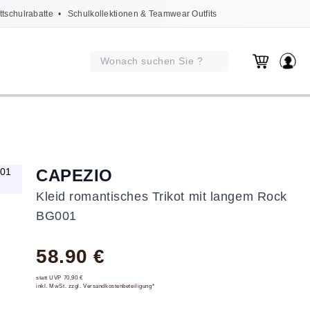
ttschulrabatte
• Schulkollektionen & Teamwear Outfits
CAPEZIO
Kleid romantisches Trikot mit langem Rock
BG001
58.90 €
statt UVP 70,90 €
inkl. MwSt. zzgl. Versandkostenbeteiligung*