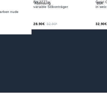
BH 3777w
Capri 
variable Silikonträger
in weic
tfarben nude
28.90€
32.90*
32.90€