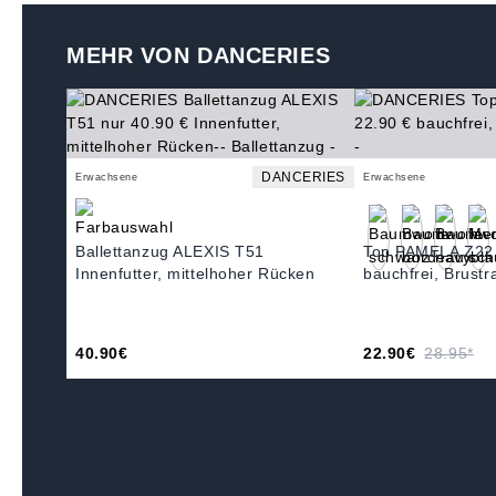
MEHR VON DANCERIES
DANCERIES
Erwachsene
Erwachsene
Ballettanzug ALEXIS T51
Top PAMELA Z22
Innenfutter, mittelhoher Rücken
bauchfrei, Brustr
40.90€
22.90€
28.95*