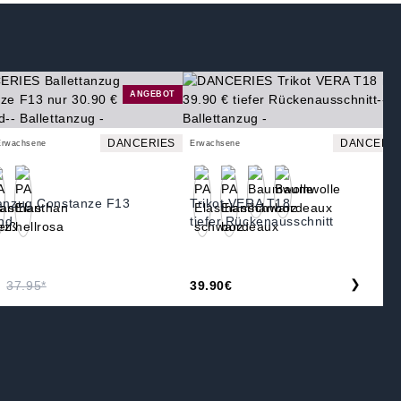
ANGEBOT
DANCERIES
DANCERIE
Erwachsene
Erwachsene
tanzug Constanze F13
Trikot VERA T18
nd
tiefer Rückenausschnitt
❯
37.95*
39.90€