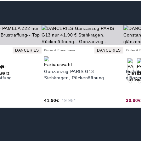
DANCERIES
DANCERIES
Kinder & Erwachsene
Kinder & 
Ganzanzug PARIS G13
Ballet
affung
Stehkragen, Rückenöffnung
glänze
41.90€
49.95*
30.90€