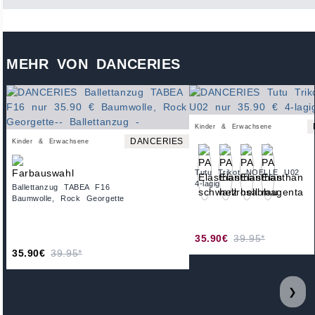
MEHR VON DANCERIES
Kinder & Erwachsene
DANCERIES
Kinder & Erwachsene
Tutu Trikot NOELLE U02
4-lagig
Ballettanzug TABEA F16
Baumwolle, Rock Georgette
35.90€
39.95*
35.90€
39.95*
❯