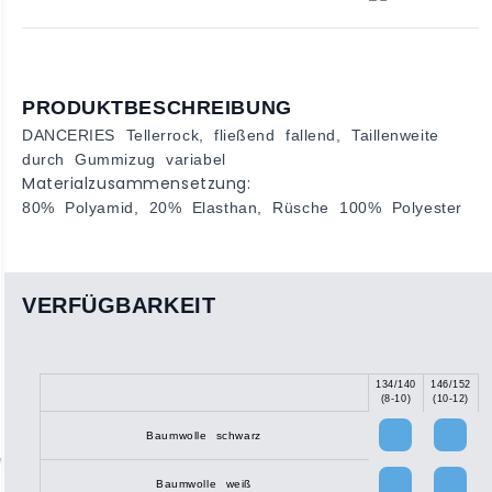
PRODUKTBESCHREIBUNG
DANCERIES Tellerrock, fließend fallend, Taillenweite
durch Gummizug variabel
Materialzusammensetzung:
80% Polyamid, 20% Elasthan, Rüsche 100% Polyester
VERFÜGBARKEIT
134/140
146/152
X
(8-10)
(10-12)
Baumwolle schwarz
Baumwolle weiß