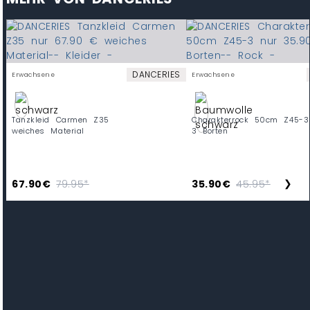
DANCERIES
Erwachsene
Erwachsene
Tanzkleid Carmen Z35
Charakterrock 50cm Z45-3
weiches Material
3 Borten
❯
67.90€
79.95*
35.90€
45.95*