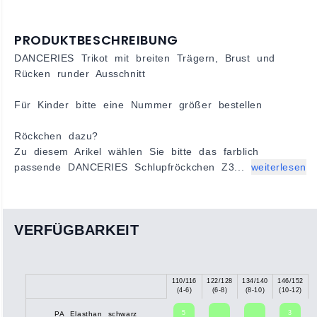
PRODUKTBESCHREIBUNG
DANCERIES Trikot mit breiten Trägern, Brust und
Rücken runder Ausschnitt
Für Kinder bitte eine Nummer größer bestellen
Röckchen dazu?
Zu diesem Arikel wählen Sie bitte das farblich
passende DANCERIES Schlupfröckchen Z3...
weiterlesen
VERFÜGBARKEIT
110/116
122/128
134/140
146/152
X
(4-6)
(6-8)
(8-10)
(10-12)
5
3
PA Elasthan schwarz