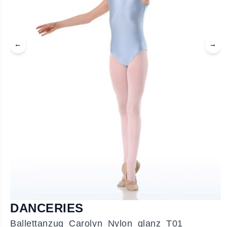
←
→
DANCERIES
Ballettanzug Carolyn Nylon glanz T01