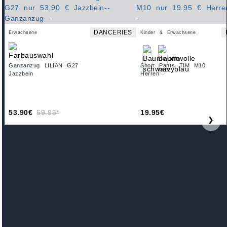
DANCERIES
Erwachsene
Kinder & Erwachsene
Ganzanzug LILIAN G27
Short Pants TIM M10
Jazzbein
Herren
53.90€
59.95*
19.95€
❯