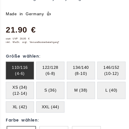
Made in Germany 👍
21.90 €
statt UVP 28,95 €
inkl. MwSt. zzgl. Versandkostenbeteiligung*
Größe wählen:
110/116
122/128
134/140
146/152
(4-6)
(6-8)
(8-10)
(10-12)
XS (34)
S (36)
M (38)
L (40)
(12-14)
XL (42)
XXL (44)
Farbe wählen: