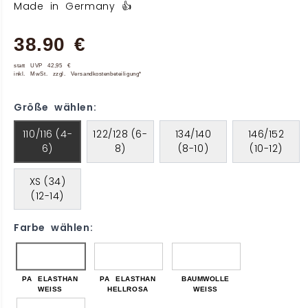
Made in Germany 👍
38.90 €
statt UVP 42,95 €
inkl. MwSt. zzgl. Versandkostenbeteiligung*
Größe wählen:
110/116 (4-
122/128 (6-
134/140
146/152
6)
8)
(8-10)
(10-12)
XS (34)
(12-14)
Farbe wählen:
PA ELASTHAN
PA ELASTHAN
BAUMWOLLE
WEISS
HELLROSA
WEISS