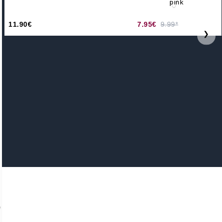
11.90€
7.95€
9.99*
❯