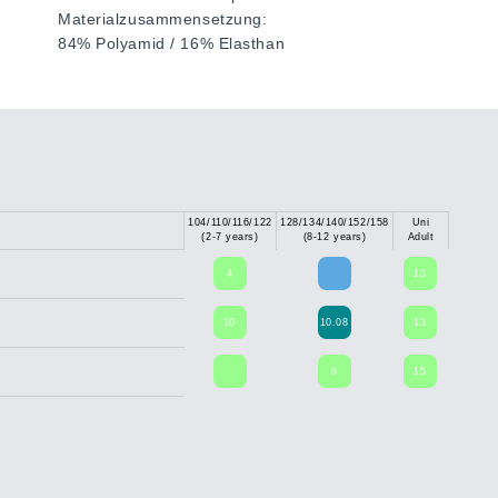
Materialzusammensetzung:
84% Polyamid / 16% Elasthan
104/110/116/122
128/134/140/152/158
Uni
(2-7 years)
(8-12 years)
Adult
4
13
10
10.08
13
8
15