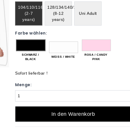
104/110/116/122
128/134/140/152/158
(2-7
(8-12
Uni Adult
years)
years)
Farbe wählen:
SCHWARZ /
ROSA / CANDY
WEISS / WHITE
BLACK
PINK
Sofort lieferbar !
Menge:
In den Warenkorb