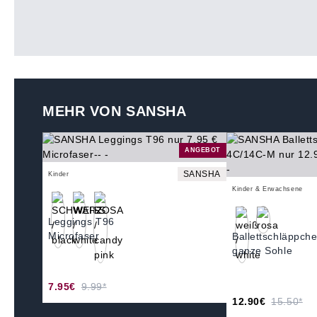
MEHR VON SANSHA
ANGEBOT
SANSHA
Kinder
Kinder & Erwachsene
Leggings T96
Microfaser
Ballettschläppc
ganze Sohle
7.95€
9.99*
12.90€
15.50*