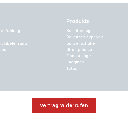
Produkte
re Zahlung
Ballettanzug
Ballettschläppchen
rufsbelehrung
Spitzenschuhe
uns
Strumpfhosen
Ganzanzüge
Leggings
Tutus
Vertrag widerrufen