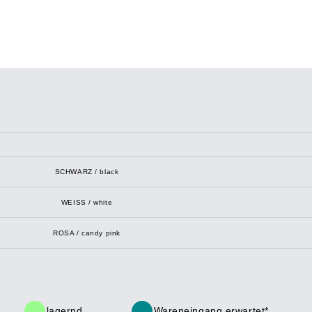
SCHWARZ / black
WEISS / white
ROSA / candy pink
lagernd
Wareneingang erwartet*