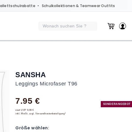
allettschulrabatte
• Schulkollektionen & Teamwear Outfits
SANSHA
Leggings Microfaser T96
7.95 €
SONDERANGEBOT
statt UVP 9,99 €
inkl. MwSt. zzgl. Versandkostenbeteiligung*
Größe wählen: