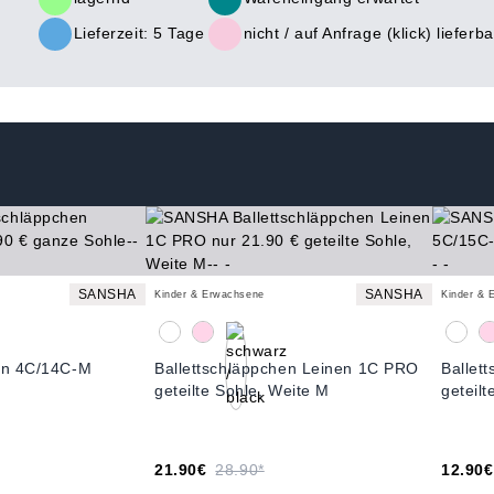
Lieferzeit: 5 Tage
nicht /
auf Anfrage (klick)
lieferba
SANSHA
SANSHA
Kinder & Erwachsene
Kinder & 
hen 4C/14C-M
Ballettschläppchen Leinen 1C PRO
Ballet
geteilte Sohle, Weite M
geteilt
21.90€
28.90*
12.90€