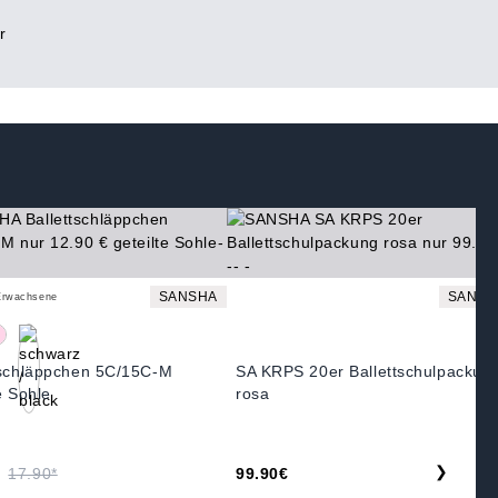
r
SANSHA
SANSH
Erwachsene
tschläppchen 5C/15C-M
SA KRPS 20er Ballettschulpackun
e Sohle
rosa
❯
17.90*
99.90€